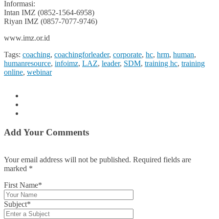
Informasi:
Intan IMZ (0852-1564-6958)
Riyan IMZ (0857-7077-9746)
www.imz.or.id
Tags:
coaching
,
coachingforleader
,
corporate
,
hc
,
hrm
,
human
,
humanresource
,
infoimz
,
LAZ
,
leader
,
SDM
,
training hc
,
training
online
,
webinar
Add Your Comments
Your email address will not be published. Required fields are
marked
*
First Name*
Subject*