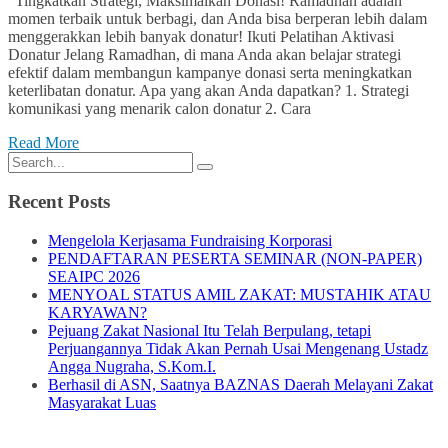
“Tingkatkan Strategi, Maksimalkan Donasi! Ramadhan adalah
momen terbaik untuk berbagi, dan Anda bisa berperan lebih dalam
menggerakkan lebih banyak donatur! Ikuti Pelatihan Aktivasi
Donatur Jelang Ramadhan, di mana Anda akan belajar strategi
efektif dalam membangun kampanye donasi serta meningkatkan
keterlibatan donatur. Apa yang akan Anda dapatkan? 1. Strategi
komunikasi yang menarik calon donatur 2. Cara
Read More
Recent Posts
Mengelola Kerjasama Fundraising Korporasi
PENDAFTARAN PESERTA SEMINAR (NON-PAPER)
SEAIPC 2026
MENYOAL STATUS AMIL ZAKAT: MUSTAHIK ATAU
KARYAWAN?
Pejuang Zakat Nasional Itu Telah Berpulang, tetapi
Perjuangannya Tidak Akan Pernah Usai Mengenang Ustadz
Angga Nugraha, S.Kom.I.
Berhasil di ASN, Saatnya BAZNAS Daerah Melayani Zakat
Masyarakat Luas