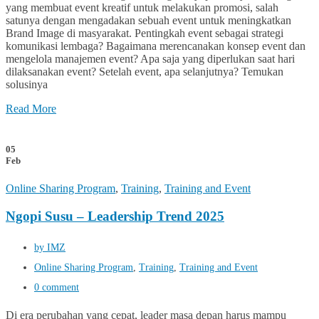
yang membuat event kreatif untuk melakukan promosi, salah
satunya dengan mengadakan sebuah event untuk meningkatkan
Brand Image di masyarakat. Pentingkah event sebagai strategi
komunikasi lembaga? Bagaimana merencanakan konsep event dan
mengelola manajemen event? Apa saja yang diperlukan saat hari
dilaksanakan event? Setelah event, apa selanjutnya? Temukan
solusinya
Read More
05
Feb
Online Sharing Program
,
Training
,
Training and Event
Ngopi Susu – Leadership Trend 2025
by IMZ
Online Sharing Program
,
Training
,
Training and Event
0 comment
Di era perubahan yang cepat, leader masa depan harus mampu