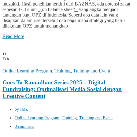
muzakki. Hasil penelitian terkini dari BAZNAS, ada potensi zakat
sebesar 37 Triliun _(on balance sheet)_ yang angka menjadi
tantangan bagi OPZ di Indonesia. Seperti apa data lain yang
disajikan dalam riset tersebut dan bagaimana strategi yang harus
dilakukan OPZ untuk menangkap
Read More
11
Feb
Online Learning Program
,
Training
,
Training and Event
Goes To Ramadhan Series 2025 – Digital
Fundraising: Optimalisasi Media Sosial dengan
Creative Content
by IMZ
Online Learning Program
,
Training
,
Training and Event
0 comment