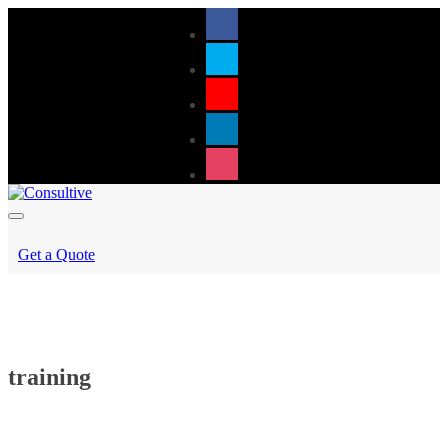
Get a Quote
training