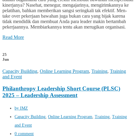
kinerjanya? Nasehat, menegur, mengajarinya, mengirimkannya ke
pelatihan, bahkan memberikan sangsi seringkali tak efektif. Men-
take over pekerjaan bawahan juga bukan cara yang bijak karena
tidak mendidik dan membuat Anda para leader makin bertambah
pekerjaannya. Membiarkannya tentu akan merugikan organisasi.
Read More
25
Jun
Capacity Building
,
Online Learning Program
,
Training
,
Training
and Event
Philanthropy Leadership Short Course (PLSC)
2025 – Leadership Assessment
by IMZ
Capacity Building
,
Online Learning Program
,
Training
,
Training
and Event
0 comment