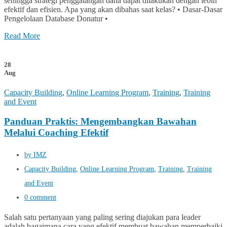
sehingga strategi penggalangan dana dapat dilakukan dengan lebih
efektif dan efisien. Apa yang akan dibahas saat kelas? • Dasar-Dasar
Pengelolaan Database Donatur •
Read More
28
Aug
Capacity Building
,
Online Learning Program
,
Training
,
Training
and Event
Panduan Praktis: Mengembangkan Bawahan
Melalui Coaching Efektif
by IMZ
Capacity Building
,
Online Learning Program
,
Training
,
Training
and Event
0 comment
Salah satu pertanyaan yang paling sering diajukan para leader
adalah bagaimana cara yang efektif membuat bawahan memperbaiki