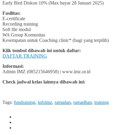
Early Bird Diskon 10% (Max bayar 28 Januari 2025)
Fasilitas:
E-certificate
Recording training
Soft file modul
WA Group Komunitas
Kesempatan untuk Coaching clinic* (bagi yang terpilih)
Klik tombol dibawah ini untuk daftar:
DAFTAR TRAINING
Informasi:
Admin IMZ (085215646958) | www.imz.or.id
Check jadwal kelas lainnya dibawah ini:
Tags:
fundraising
,
infoimz
,
ramadan
,
ramadhan
,
training