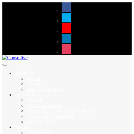
About Us
Sejarah
Visi Misi
Struktur Organisasi
Our Services
Training
Assessment Center
Community Development Academy
Research and Publication
HR Consulting
Facilities
IMZ Building