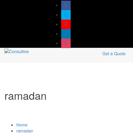
Get a Quote
ramadan
Home
ramadan