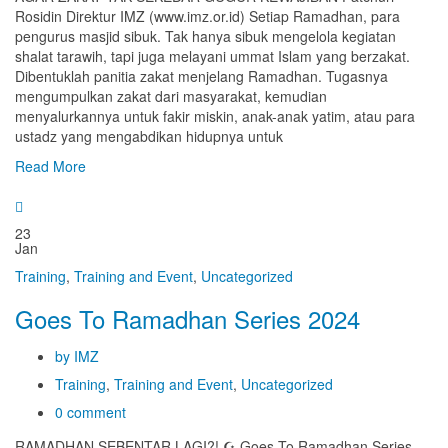
Rosidin Direktur IMZ (www.imz.or.id) Setiap Ramadhan, para
pengurus masjid sibuk. Tak hanya sibuk mengelola kegiatan
shalat tarawih, tapi juga melayani ummat Islam yang berzakat.
Dibentuklah panitia zakat menjelang Ramadhan. Tugasnya
mengumpulkan zakat dari masyarakat, kemudian
menyalurkannya untuk fakir miskin, anak-anak yatim, atau para
ustadz yang mengabdikan hidupnya untuk
Read More
23
Jan
Training
,
Training and Event
,
Uncategorized
Goes To Ramadhan Series 2024
by IMZ
Training
,
Training and Event
,
Uncategorized
0 comment
RAMADHAN SEBENTAR LAGI?! ☪️ Goes To Ramadhan Series