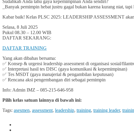
Sudahkah Anda tahu gaya kepemimpinan Anda sendiri?
_Banyak pemimpin hebat justru gagal bukan karena kurang niat, tapi 
Kabar baik! Kelas PLSC 2025: LEADERSHIP ASSESSMENT akan mem
Selasa, 8 Juli 2025
Pukul 08.30 – 12.00 WIB
DAFTAR SEKARANG:
DAFTAR TRAINING
Yang akan dibahas bersama:
✅ Konsep & urgensi leadership assessment di organisasi sosial/filantr
✅ Interpretasi hasil tes DISC (gaya komunikasi & kepemimpinan)
✅ Tes MSDT (gaya manajerial & pengambilan keputusan)
✅ Rencana aksi pengembangan diri sebagai pemimpin
Info: Admin IMZ – 085-215-646-958
Pilih kelas satuan lainnya di bawah ini:
Tags:
asesmen
,
assessment
,
leadership
,
training
,
training leader
,
traini