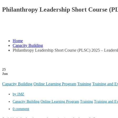
Philanthropy Leadership Short Course (P
Home
Capacity Building
Philanthropy Leadership Short Course (PLSC) 2025 – Leaders
25
Jun
Capacity Building
Online Learning Program
Training
Training and E
by IMZ
Capacity Building
Online Learning Program
Training
Training and E
0 comment