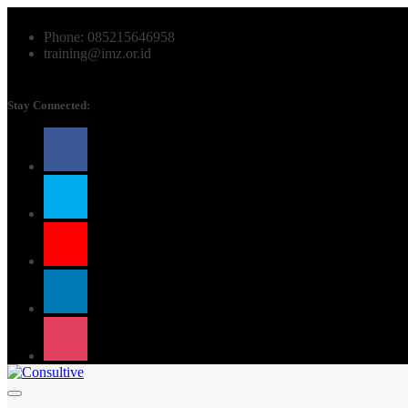
Phone: 085215646958
training@imz.or.id
Stay Connected: