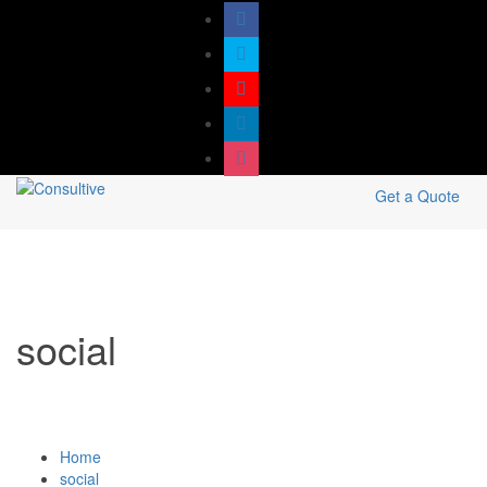
Get a Quote
social
Home
social