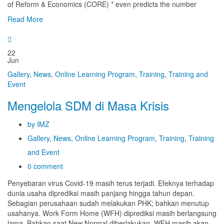
of Reform & Economics (CORE) * even predicts the number
Read More
22
Jun
Gallery
,
News
,
Online Learning Program
,
Training
,
Training and
Event
Mengelola SDM di Masa Krisis
by IMZ
Gallery
,
News
,
Online Learning Program
,
Training
,
Training
and Event
0 comment
Penyebaran virus Covid-19 masih terus terjadi. Efeknya terhadap
dunia usaha diprediksi masih panjang hingga tahun depan.
Sebagian perusahaan sudah melakukan PHK; bahkan menutup
usahanya. Work Form Home (WFH) diprediksi masih berlangsung
lama. Bahkan saat New Normal diberlakukan, WFH masih akan