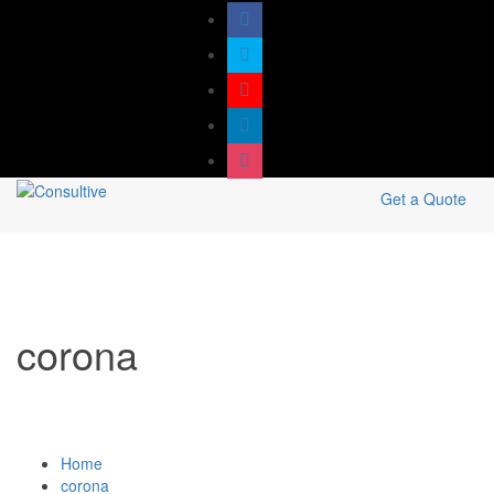
Get a Quote
corona
Home
corona