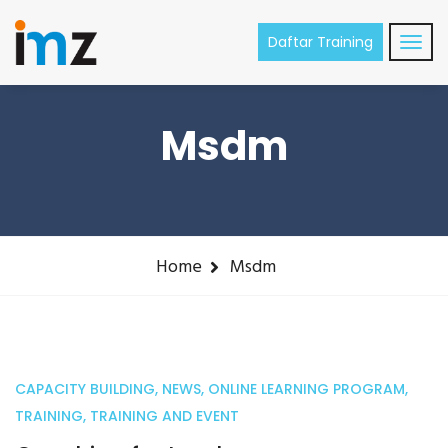
Daftar Training
Msdm
Home
Msdm
CAPACITY BUILDING
,
NEWS
,
ONLINE LEARNING PROGRAM
,
04
TRAINING
,
TRAINING AND EVENT
Feb