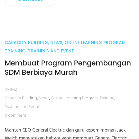
CAPACITY BUILDING
,
NEWS
,
ONLINE LEARNING PROGRAM
,
04
TRAINING
,
TRAINING AND EVENT
Feb
Membuat Program Pengembangan
SDM Berbiaya Murah
by IMZ
Capacity Building
,
News
,
Online Learning Program
,
Training
,
Training and Event
0 comment
Mantan CEO General Electric dan guru kepemimpinan Jack
Welch menyatakan bahwa yang membuat General Electric