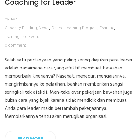
Coaching for Leader
by IMZ
Capacity Building
,
News
,
Online Learning Program
,
Training
,
Training and Event
0 comment
Salah satu pertanyaan yang paling sering diajukan para leader
adalah bagaimana cara yang efektif membuat bawahan
memperbaiki kinerjanya? Nasehat, menegur, mengajarinya,
mengirimkannya ke pelatihan, bahkan memberikan sangsi
seringkali tak efektif. Men-take over pekerjaan bawahan juga
bukan cara yang bijak karena tidak mendidik dan membuat
Anda para leader makin bertambah pekerjaannya.
Membiarkannya tentu akan merugikan organisasi.
READ MORE