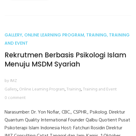
GALLERY
,
ONLINE LEARNING PROGRAM
,
TRAINING
,
TRAINING
25
AND EVENT
Sep
Rekrutmen Berbasis Psikologi Islam
Menuju MSDM Syariah
by IMZ
Gallery
,
Online Learning Program
,
Training
,
Training and Event
0 comment
Narasumber: Dr. Yon Nofiar, CBC., CSPHR., Psikolog. Direktur
Quantum Quality International Founder Qalbu Quotient Pusat
Psikoterapi Islam Indonesia Host: Fatchuri Rosidin Direktur