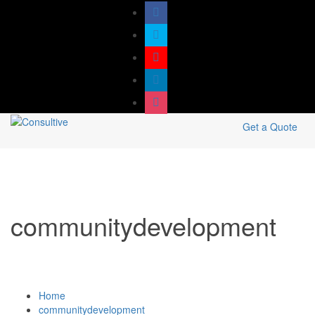
Get a Quote
communitydevelopment
Home
communitydevelopment