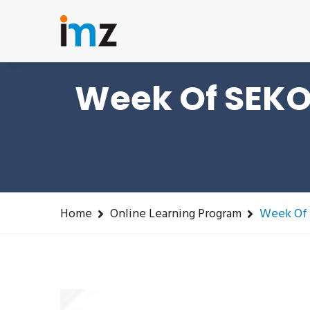
Phone: 085215646958
training@imz.or.id
Week Of SEK
Home
Online Learning Program
Week Of