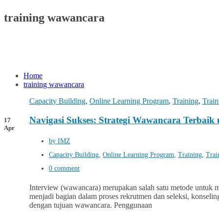
training wawancara
Home
training wawancara
Capacity Building
,
Online Learning Program
,
Training
,
Train
Navigasi Sukses: Strategi Wawancara Terbai
17
Apr
by IMZ
Capacity Building
,
Online Learning Program
,
Training
,
Trai
0 comment
Interview (wawancara) merupakan salah satu metode untuk me
menjadi bagian dalam proses rekrutmen dan seleksi, konseling,
dengan tujuan wawancara. Penggunaan