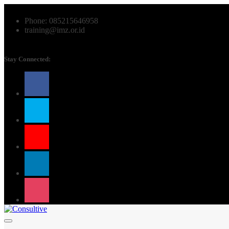
Phone: 085215646958
training@imz.or.id
Stay Connected: