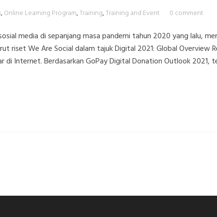
s
,
Online Learning Program
,
Training
,
Training and Event
0 comment
osial media di sepanjang masa pandemi tahun 2020 yang lalu, me
ut riset We Are Social dalam tajuk Digital 2021: Global Overview 
r di Internet. Berdasarkan GoPay Digital Donation Outlook 2021, t