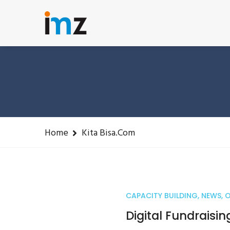
Phone: 085215646958
training@imz.or.id
Home
Kita Bisa.com
CAPACITY BUILDING
,
NEWS
,
O
04
Digital Fundrais
Feb