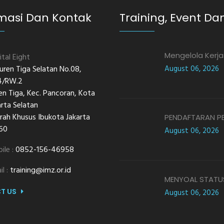
masi Dan Kontak
Training, Event Dan
Mengelola Kerja
ital Eight
 Duren Tiga Selatan No.08,
August 06, 2026
4/RW.2
en Tiga, Kec. Pancoran, Kota
arta Selatan
rah Khusus Ibukota Jakarta
PENDAFTARAN PE
60
August 06, 2026
ile :
0852-156-46958
il :
training@imz.or.id
MENYOAL STATUS
T US
August 06, 2026