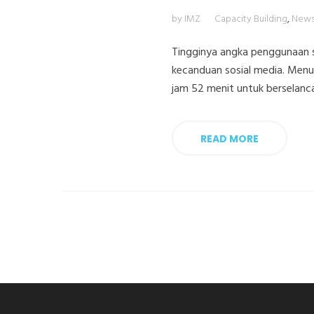
by IMZ
Capacity Building
,
New
Tingginya angka penggunaan s
kecanduan sosial media. Menur
jam 52 menit untuk berselanca
READ MORE