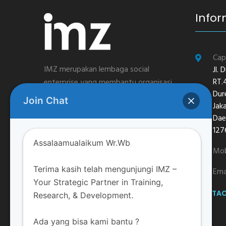
Infor
Cap
IMZ merupakan lembaga social
Jl.
RT.
enterprise yang membantu organisasi
Dur
profit dan nirlaba di bidang leadership,
Join Chat
Jak
pengembangan SDM dan
Dae
pemberdayaan masyarakat berbasis
127
nilai-nilai spiritual
Assalaamualaikum Wr.Wb
Mob
Terima kasih telah mengunjungi IMZ –
Ema
Your Strategic Partner in Training,
CONTAC
Research, & Development.
Ada yang bisa kami bantu ?