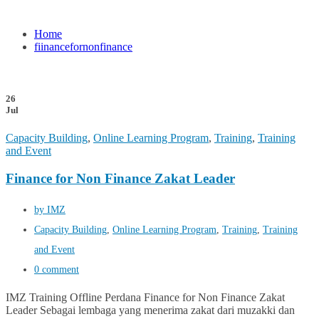
Home
fiinancefornonfinance
26
Jul
Capacity Building
,
Online Learning Program
,
Training
,
Training
and Event
Finance for Non Finance Zakat Leader
by IMZ
Capacity Building
,
Online Learning Program
,
Training
,
Training
and Event
0 comment
IMZ Training Offline Perdana Finance for Non Finance Zakat
Leader Sebagai lembaga yang menerima zakat dari muzakki dan