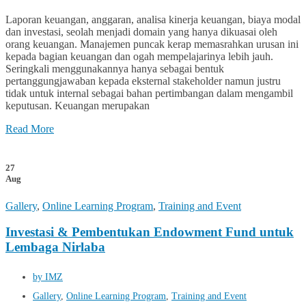
Laporan keuangan, anggaran, analisa kinerja keuangan, biaya modal
dan investasi, seolah menjadi domain yang hanya dikuasai oleh
orang keuangan. Manajemen puncak kerap memasrahkan urusan ini
kepada bagian keuangan dan ogah mempelajarinya lebih jauh.
Seringkali menggunakannya hanya sebagai bentuk
pertanggungjawaban kepada eksternal stakeholder namun justru
tidak untuk internal sebagai bahan pertimbangan dalam mengambil
keputusan. Keuangan merupakan
Read More
27
Aug
Gallery
,
Online Learning Program
,
Training and Event
Investasi & Pembentukan Endowment Fund untuk
Lembaga Nirlaba
by IMZ
Gallery
,
Online Learning Program
,
Training and Event