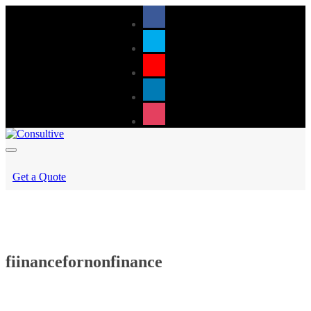
Get a Quote
fiinancefornonfinance