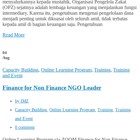
menyalurkannya kepada mustahik, Organisasi Pengelola Zakat
(OPZ) sejatinya adalah lembaga keuangan yang menjalankan fungsi
intermediary. Karena itu, pengetahuan mengenai pengelolaan dana
menjadi penting untuk dikuasai oleh seluruh amil, tidak terbatas
kepada amil di bagian keuangan saja. Pengetahuan
Read More
04
Aug
Capacity Building
,
Online Learning Program
,
Training
,
Training
and Event
Finance for Non Finance NGO Leader
by IMZ
Capacity Building
,
Online Learning Program
,
Training
,
Training
and Event
0 comment
Online Learning Program via ZOOM Finance for Non Finance