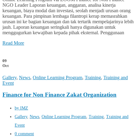
NGO Leader Laporan keuangan, anggaran, analisa kinerja
keuangan, biaya modal dan investasi, seolah menjadi urusan orang
keuangan. Para pimpinan lembaga filantropi kerap memasrahkan
urusan ini ke bagian keuangan dan tak tertarik mempelajarinya lebih
jauh. Laporan keuangan seringkali hanya digunakan untuk
menggugurkan kewajiban kepada pihak eksternal. Penggunaan
Read More
09
Oct
Gallery
,
News
,
Online Learning Program
,
Training
,
Training and
Event
Finance for Non Finance Zakat Organization
by IMZ
Gallery
,
News
,
Online Learning Program
,
Training
,
Training and
Event
0 comment