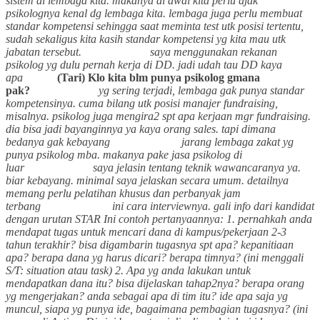
sistem di lembaga kita. makanya di awal kita perlu ajak
psikolognya kenal dg lembaga kita. lembaga juga perlu membuat
standar kompetensi sehingga saat meminta test utk posisi tertentu,
sudah sekaligus kita kasih standar kompetensi yg kita mau utk
jabatan tersebut.
saya menggunakan rekanan
psikolog yg dulu pernah kerja di DD. jadi udah tau DD kaya
apa
(Tari) Klo kita blm punya psikolog gmana
pak?
yg sering terjadi, lembaga gak punya standar
kompetensinya. cuma bilang utk posisi manajer fundraising,
misalnya. psikolog juga mengira2 spt apa kerjaan mgr fundraising.
dia bisa jadi bayanginnya ya kaya orang sales. tapi dimana
bedanya gak kebayang
jarang lembaga zakat yg
punya psikolog mba. makanya pake jasa psikolog di
luar
saya jelasin tentang teknik wawancaranya ya.
biar kebayang. minimal saya jelaskan secara umum. detailnya
memang perlu pelatihan khusus dan perbanyak jam
terbang
ini cara interviewnya. gali info dari kandidat
dengan urutan STAR
Ini contoh pertanyaannya:
1. pernahkah anda
mendapat tugas untuk mencari dana di kampus/pekerjaan 2-3
tahun terakhir? bisa digambarin tugasnya spt apa? kepanitiaan
apa? berapa dana yg harus dicari? berapa timnya? (ini menggali
S/T: situation atau task)
2. Apa yg anda lakukan untuk
mendapatkan dana itu? bisa dijelaskan tahap2nya? berapa orang
yg mengerjakan? anda sebagai apa di tim itu? ide apa saja yg
muncul, siapa yg punya ide, bagaimana pembagian tugasnya? (ini