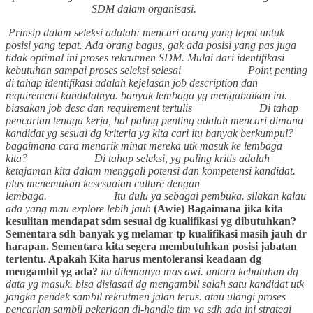
SDM dalam organisasi.
Prinsip dalam seleksi adalah: mencari orang yang tepat untuk
posisi yang tepat. Ada orang bagus, gak ada posisi yang pas juga
tidak optimal
ini proses rekrutmen SDM. Mulai dari identifikasi
kebutuhan sampai proses seleksi selesai
Point penting
di tahap identifikasi adalah kejelasan job description dan
requirement kandidatnya. banyak lembaga yg mengabaikan ini.
biasakan job desc dan requirement tertulis
Di tahap
pencarian tenaga kerja, hal paling penting adalah mencari dimana
kandidat yg sesuai dg kriteria yg kita cari itu banyak berkumpul?
bagaimana cara menarik minat mereka utk masuk ke lembaga
kita?
Di tahap seleksi, yg paling kritis adalah
ketajaman kita dalam menggali potensi dan kompetensi kandidat.
plus menemukan kesesuaian culture dengan
lembaga.
Itu dulu ya sebagai pembuka. silakan kalau
ada yang mau explore lebih jauh
(Awie) Bagaimana jika kita
kesulitan mendapat sdm sesuai dg kualifikasi yg dibutuhkan?
Sementara sdh banyak yg melamar tp kualifikasi masih jauh dr
harapan. Sementara kita segera membutuhkan posisi jabatan
tertentu. Apakah Kita harus mentoleransi keadaan dg
mengambil yg ada?
itu dilemanya mas awi. antara kebutuhan dg
data yg masuk. bisa disiasati dg mengambil salah satu kandidat utk
jangka pendek sambil rekrutmen jalan terus. atau ulangi proses
pencarian sambil pekerjaan di-handle tim yg sdh ada
ini strategi