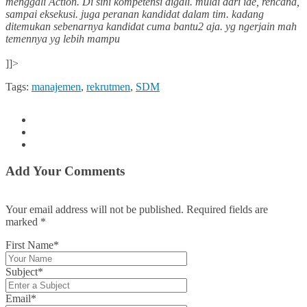
menggali Action. Di sini kompetensi digali. mulai dari ide, rencana,
sampai eksekusi. juga peranan kandidat dalam tim. kadang
ditemukan sebenarnya kandidat cuma bantu2 aja. yg ngerjain mah
temennya yg lebih mampu
]]>
Tags:
manajemen
,
rekrutmen
,
SDM
Add Your Comments
Your email address will not be published. Required fields are
marked
*
First Name*
Subject*
Email*