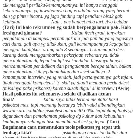
tdk menggali perilaku/kemampuannya. ini hanya menggali
keberaniannya. yg jawabannya bagus adalah orang yang berani
dan yg pinter bicara. yg jago funding tapi pendiam bisa2 gak
kelihatan.
Nah…pas banget mba tari. Ayo belajar
(Tari) Ini kalo rekrutmen yg sudah berpengalaman pak. Kalo
freshgrad gimana?
Kalau fresh grad, tanyakan
pengalaman di kampus. pernah gak dia jadi panitia yang tugasnya
cari dana. gali apa yg dilakukan, gali kemampuannya
kegagalan
menggali kualifikasi orang
ada 3 sebabnya:
1. karena job desc
kurang detail menggambarkan pekerjaan sebenarnya. tidak
mencantumkan dg tepat kualifikasi kandidat. biasanya hanya
mencantumkan pendidikan dan pengalaman berapa tahun. bukan
mencantumkan skill yg dibutuhkan dan level skillnya.
2.
kemampuan interview yang rendah. jadi pertanyaannya gak tajam.
tidak menggali kompetensi.
3. skill yg digali memang perlu ditest
(misalnya pake psikotest) karena susah digali di interview
(Awie)
Hasil psikotes itu sebenarnya selalu dijadikan acuan
final?
kalau saya tidak terima mentah2 hasil
psikotest mas. tapi memang biasanya lebih valid dibandingkan
wawancara. validitas psikotest antara 40-60%. tergantung tools yg
digunakan dan pemahaman psikolog dg kultur dan kebutuhan
lembaganya sehingga bisa memilih alat test yg tepat.
(Tari)
Bagaimana cara menentukan tools psikotest yg tepat utk
lembaga kita?
psikolognya harus tau kultur dan