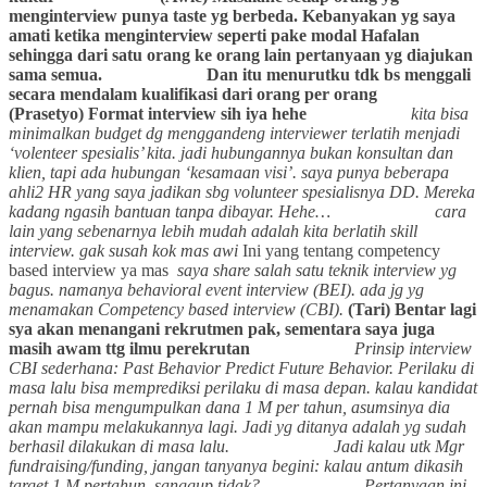
menginterview punya taste yg berbeda.
Kebanyakan yg saya
amati ketika menginterview seperti pake modal Hafalan
sehingga dari satu orang ke orang lain pertanyaan yg diajukan
sama semua.
Dan itu menurutku tdk bs menggali
secara mendalam kualifikasi dari orang per orang
(Prasetyo) Format interview sih iya hehe
kita bisa
minimalkan budget dg menggandeng interviewer terlatih menjadi
‘volenteer spesialis’ kita. jadi hubungannya bukan konsultan dan
klien, tapi ada hubungan ‘kesamaan visi’. saya punya beberapa
ahli2 HR yang saya jadikan sbg volunteer spesialisnya DD. Mereka
kadang ngasih bantuan tanpa dibayar. Hehe…
cara
lain yang sebenarnya lebih mudah adalah kita berlatih skill
interview. gak susah kok mas awi
Ini yang tentang competency
based interview ya mas
saya share salah satu teknik interview yg
bagus. namanya behavioral event interview (BEI). ada jg yg
menamakan Competency based interview (CBI).
(Tari) Bentar lagi
sya akan menangani rekrutmen pak, sementara saya juga
masih awam ttg ilmu perekrutan
Prinsip interview
CBI sederhana: Past Behavior Predict Future Behavior. Perilaku di
masa lalu bisa memprediksi perilaku di masa depan. kalau kandidat
pernah bisa mengumpulkan dana 1 M per tahun, asumsinya dia
akan mampu melakukannya lagi. Jadi yg ditanya adalah yg sudah
berhasil dilakukan di masa lalu.
Jadi kalau utk Mgr
fundraising/funding, jangan tanyanya begini: kalau antum dikasih
target 1 M pertahun, sanggup tidak?
Pertanyaan ini