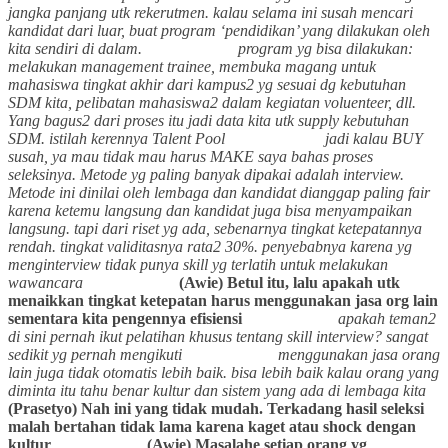
jangka panjang utk rekerutmen. kalau selama ini susah mencari
kandidat dari luar, buat program ‘pendidikan’ yang dilakukan oleh
kita sendiri di dalam.
program yg bisa dilakukan:
melakukan management trainee, membuka magang untuk
mahasiswa tingkat akhir dari kampus2 yg sesuai dg kebutuhan
SDM kita, pelibatan mahasiswa2 dalam kegiatan voluenteer, dll.
Yang bagus2 dari proses itu jadi data kita utk supply kebutuhan
SDM. istilah kerennya Talent Pool
jadi kalau BUY
susah, ya mau tidak mau harus MAKE
saya bahas proses
seleksinya. Metode yg paling banyak dipakai adalah interview.
Metode ini dinilai oleh lembaga dan kandidat dianggap paling fair
karena ketemu langsung dan kandidat juga bisa menyampaikan
langsung. tapi dari riset yg ada, sebenarnya tingkat ketepatannya
rendah. tingkat validitasnya rata2 30%. penyebabnya karena yg
menginterview tidak punya skill yg terlatih untuk melakukan
wawancara
(Awie) Betul itu, lalu apakah utk
menaikkan tingkat ketepatan harus menggunakan jasa org lain
sementara kita pengennya efisiensi
apakah teman2
di sini pernah ikut pelatihan khusus tentang skill interview? sangat
sedikit yg pernah mengikuti
menggunakan jasa orang
lain juga tidak otomatis lebih baik. bisa lebih baik kalau orang yang
diminta itu tahu benar kultur dan sistem yang ada di lembaga kita
(Prasetyo) Nah ini yang tidak mudah. Terkadang hasil seleksi
malah bertahan tidak lama karena kaget atau shock dengan
kultur
(Awie) Masalahe setiap orang yg