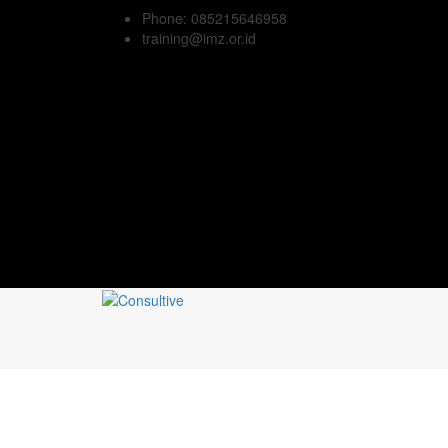
Phone: 085215646958
training@imz.or.id