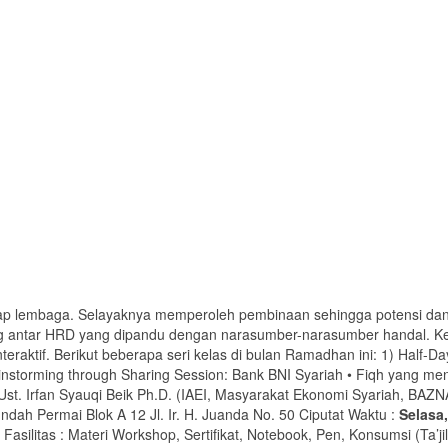
iap lembaga. Selayaknya memperoleh pembinaan sehingga potensi dan
g antar HRD yang dipandu dengan narasumber-narasumber handal. Kel
raktif. Berikut beberapa seri kelas di bulan Ramadhan ini: 1) Half-
instorming through Sharing Session: Bank BNI Syariah • Fiqh yang 
 Ust. Irfan Syauqi Beik Ph.D. (IAEI, Masyarakat Ekonomi Syariah, BAZ
 Indah Permai Blok A 12 Jl. Ir. H. Juanda No. 50 Ciputat Waktu :
Selasa,
a Fasilitas : Materi Workshop, Sertifikat, Notebook, Pen, Konsumsi (Ta