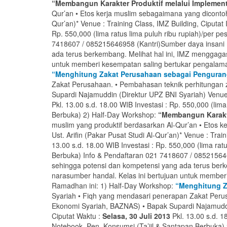
“Membangun Karakter Produktif melalui Implement
Qur’an • Etos kerja muslim sebagaimana yang dicontoh
Qur’an)* Venue : Training Class, IMZ Building, Ciputat
Rp. 550,000 (lima ratus lima puluh ribu rupiah)/per pe
7418607 / 085215646958 (Kantri)
Sumber daya insani
ada terus berkembang. Melihat hal ini, IMZ menggag
untuk memberi kesempatan saling bertukar pengalaman
“Menghitung Zakat Perusahaan sebagai Penguran
Zakat Perusahaan. • Pembahasan teknik perhitungan z
Supardi Najamuddin (Direktur UPZ BNI Syariah) Venue :
Pkl. 13.00 s.d. 18.00 WIB Investasi : Rp. 550,000 (lima
Berbuka) 2) Half-Day Workshop:
“Membangun Karakte
muslim yang produktif berdasarkan Al-Qur’an • Etos 
Ust. Arifin (Pakar Pusat Studi Al-Qur’an)* Venue : Trai
13.00 s.d. 18.00 WIB Investasi : Rp. 550,000 (lima ratu
Berbuka) Info & Pendaftaran 021 7418607 / 08521564
sehingga potensi dan kompetensi yang ada terus ber
narasumber handal. Kelas ini bertujuan untuk memberi
Ramadhan ini: 1) Half-Day Workshop:
“Menghitung Z
Syariah • Fiqh yang mendasari penerapan Zakat Perus
Ekonomi Syariah, BAZNAS) • Bapak Supardi Najamuddin 
Ciputat Waktu :
Selasa, 30 Juli 2013
Pkl. 13.00 s.d. 18
Notebook, Pen, Konsumsi (Ta’jil & Santapan Berbuka)