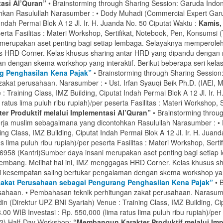
asi Al’Quran”
• Brainstorming through Sharing Session: Garuda Indon
kan Rasulullah Narasumber : • Dody Muhadi (Commercial Expert Garuda 
 Indah Permai Blok A 12 Jl. Ir. H. Juanda No. 50 Ciputat Waktu :
Kamis,
serta Fasilitas : Materi Workshop, Sertifikat, Notebook, Pen, Konsumsi 
 merupakan aset penting bagi setiap lembaga. Selayaknya memperole
as HRD Corner. Kelas khusus sharing antar HRD yang dipandu dengan 
 dengan skema workshop yang interaktif. Berikut beberapa seri kelas
g Penghasilan Kena Pajak”
• Brainstorming through Sharing Session
akat perusahaan. Narasumber : • Ust. Irfan Syauqi Beik Ph.D. (IAEI,
 Training Class, IMZ Building, Ciputat Indah Permai Blok A 12 Jl. Ir. 
 ratus lima puluh ribu rupiah)/per peserta Fasilitas : Materi Workshop, 
r Produktif melalui Implementasi Al’Quran”
• Brainstorming throu
kerja muslim sebagaimana yang dicontohkan Rasulullah Narasumber : 
ning Class, IMZ Building, Ciputat Indah Permai Blok A 12 Jl. Ir. H. Juan
s lima puluh ribu rupiah)/per peserta Fasilitas : Materi Workshop, Sert
6958 (Kantri)
Sumber daya insani merupakan aset penting bagi setia
kembang. Melihat hal ini, IMZ menggagas HRD Corner. Kelas khusus 
 kesempatan saling bertukar pengalaman dengan skema workshop yang i
akat Perusahaan sebagai Pengurang Penghasilan Kena Pajak”
• 
ahaan. • Pembahasan teknik perhitungan zakat perusahaan. Narasumber
(Direktur UPZ BNI Syariah) Venue : Training Class, IMZ Building, Cipu
.00 WIB Investasi : Rp. 550,000 (lima ratus lima puluh ribu rupiah)/per 
 2) Half-Day Workshop:
“Membangun Karakter Produktif melalui Imp