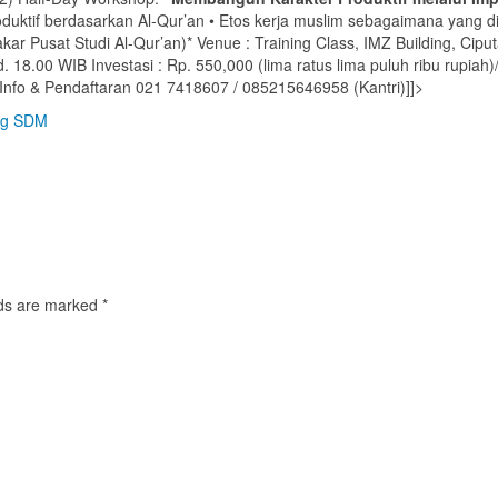
oduktif berdasarkan Al-Qur’an • Etos kerja muslim sebagaimana yang 
kar Pusat Studi Al-Qur’an)* Venue : Training Class, IMZ Building, Ciput
d. 18.00 WIB Investasi : Rp. 550,000 (lima ratus lima puluh ribu rupiah)/
 Info & Pendaftaran 021 7418607 / 085215646958 (Kantri)
]]>
ing SDM
elds are marked
*