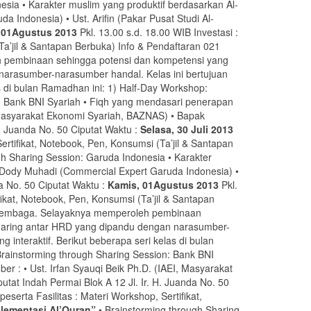
esia • Karakter muslim yang produktif berdasarkan Al-
Indonesia) • Ust. Arifin (Pakar Pusat Studi Al-
 01Agustus 2013
Pkl. 13.00 s.d. 18.00 WIB Investasi :
(Ta’jil & Santapan Berbuka) Info & Pendaftaran 021
h pembinaan sehingga potensi dan kompetensi yang
narasumber-narasumber handal. Kelas ini bertujuan
 di bulan Ramadhan ini: 1) Half-Day Workshop:
: Bank BNI Syariah • Fiqh yang mendasari penerapan
 Masyarakat Ekonomi Syariah, BAZNAS) • Bapak
H. Juanda No. 50 Ciputat Waktu :
Selasa, 30 Juli 2013
Sertifikat, Notebook, Pen, Konsumsi (Ta’jil & Santapan
gh Sharing Session: Garuda Indonesia • Karakter
• Dody Muhadi (Commercial Expert Garuda Indonesia) •
da No. 50 Ciputat Waktu :
Kamis, 01Agustus 2013
Pkl.
ifikat, Notebook, Pen, Konsumsi (Ta’jil & Santapan
p lembaga. Selayaknya memperoleh pembinaan
sharing antar HRD yang dipandu dengan narasumber-
nteraktif. Berikut beberapa seri kelas di bulan
Brainstorming through Sharing Session: Bank BNI
 : • Ust. Irfan Syauqi Beik Ph.D. (IAEI, Masyarakat
tat Indah Permai Blok A 12 Jl. Ir. H. Juanda No. 50
peserta Fasilitas : Materi Workshop, Sertifikat,
lementasi Al’Quran”
• Brainstorming through Sharing