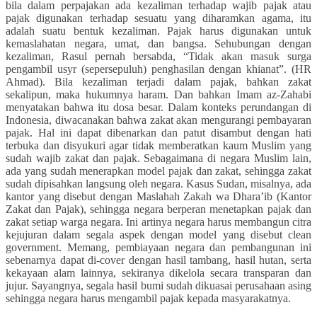
bila dalam perpajakan ada kezaliman terhadap wajib pajak atau
pajak digunakan terhadap sesuatu yang diharamkan agama, itu
adalah suatu bentuk kezaliman. Pajak harus digunakan untuk
kemaslahatan negara, umat, dan bangsa. Sehubungan dengan
kezaliman, Rasul pernah bersabda, “Tidak akan masuk surga
pengambil usyr (sepersepuluh) penghasilan dengan khianat”. (HR
Ahmad). Bila kezaliman terjadi dalam pajak, bahkan zakat
sekalipun, maka hukumnya haram. Dan bahkan Imam az-Zahabi
menyatakan bahwa itu dosa besar. Dalam konteks perundangan di
Indonesia, diwacanakan bahwa zakat akan mengurangi pembayaran
pajak. Hal ini dapat dibenarkan dan patut disambut dengan hati
terbuka dan disyukuri agar tidak memberatkan kaum Muslim yang
sudah wajib zakat dan pajak. Sebagaimana di negara Muslim lain,
ada yang sudah menerapkan model pajak dan zakat, sehingga zakat
sudah dipisahkan langsung oleh negara. Kasus Sudan, misalnya, ada
kantor yang disebut dengan Maslahah Zakah wa Dhara’ib (Kantor
Zakat dan Pajak), sehingga negara berperan menetapkan pajak dan
zakat setiap warga negara. Ini artinya negara harus membangun citra
kejujuran dalam segala aspek dengan model yang disebut clean
government. Memang, pembiayaan negara dan pembangunan ini
sebenarnya dapat di-cover dengan hasil tambang, hasil hutan, serta
kekayaan alam lainnya, sekiranya dikelola secara transparan dan
jujur. Sayangnya, segala hasil bumi sudah dikuasai perusahaan asing
sehingga negara harus mengambil pajak kepada masyarakatnya.