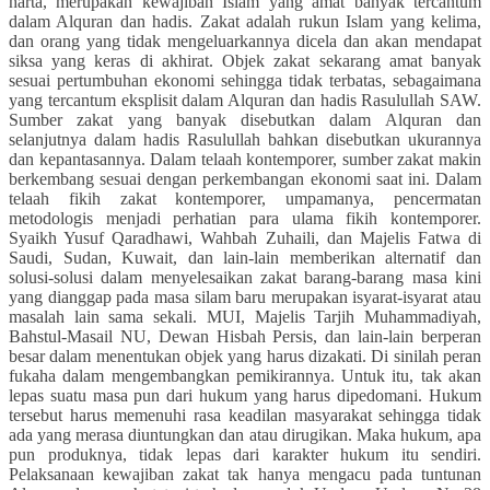
harta, merupakan kewajiban Islam yang amat banyak tercantum
dalam Alquran dan hadis. Zakat adalah rukun Islam yang kelima,
dan orang yang tidak mengeluarkannya dicela dan akan mendapat
siksa yang keras di akhirat. Objek zakat sekarang amat banyak
sesuai pertumbuhan ekonomi sehingga tidak terbatas, sebagaimana
yang tercantum eksplisit dalam Alquran dan hadis Rasulullah SAW.
Sumber zakat yang banyak disebutkan dalam Alquran dan
selanjutnya dalam hadis Rasulullah bahkan disebutkan ukurannya
dan kepantasannya. Dalam telaah kontemporer, sumber zakat makin
berkembang sesuai dengan perkembangan ekonomi saat ini. Dalam
telaah fikih zakat kontemporer, umpamanya, pencermatan
metodologis menjadi perhatian para ulama fikih kontemporer.
Syaikh Yusuf Qaradhawi, Wahbah Zuhaili, dan Majelis Fatwa di
Saudi, Sudan, Kuwait, dan lain-lain memberikan alternatif dan
solusi-solusi dalam menyelesaikan zakat barang-barang masa kini
yang dianggap pada masa silam baru merupakan isyarat-isyarat atau
masalah lain sama sekali. MUI, Majelis Tarjih Muhammadiyah,
Bahstul-Masail NU, Dewan Hisbah Persis, dan lain-lain berperan
besar dalam menentukan objek yang harus dizakati. Di sinilah peran
fukaha dalam mengembangkan pemikirannya. Untuk itu, tak akan
lepas suatu masa pun dari hukum yang harus dipedomani. Hukum
tersebut harus memenuhi rasa keadilan masyarakat sehingga tidak
ada yang merasa diuntungkan dan atau dirugikan. Maka hukum, apa
pun produknya, tidak lepas dari karakter hukum itu sendiri.
Pelaksanaan kewajiban zakat tak hanya mengacu pada tuntunan