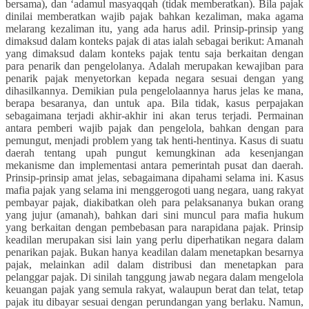
bersama), dan ‘adamul masyaqqah (tidak memberatkan). Bila pajak
dinilai memberatkan wajib pajak bahkan kezaliman, maka agama
melarang kezaliman itu, yang ada harus adil. Prinsip-prinsip yang
dimaksud dalam konteks pajak di atas ialah sebagai berikut: Amanah
yang dimaksud dalam konteks pajak tentu saja berkaitan dengan
para penarik dan pengelolanya. Adalah merupakan kewajiban para
penarik pajak menyetorkan kepada negara sesuai dengan yang
dihasilkannya. Demikian pula pengelolaannya harus jelas ke mana,
berapa besaranya, dan untuk apa. Bila tidak, kasus perpajakan
sebagaimana terjadi akhir-akhir ini akan terus terjadi. Permainan
antara pemberi wajib pajak dan pengelola, bahkan dengan para
pemungut, menjadi problem yang tak henti-hentinya. Kasus di suatu
daerah tentang upah pungut kemungkinan ada kesenjangan
mekanisme dan implementasi antara pemerintah pusat dan daerah.
Prinsip-prinsip amat jelas, sebagaimana dipahami selama ini. Kasus
mafia pajak yang selama ini menggerogoti uang negara, uang rakyat
pembayar pajak, diakibatkan oleh para pelaksananya bukan orang
yang jujur (amanah), bahkan dari sini muncul para mafia hukum
yang berkaitan dengan pembebasan para narapidana pajak. Prinsip
keadilan merupakan sisi lain yang perlu diperhatikan negara dalam
penarikan pajak. Bukan hanya keadilan dalam menetapkan besarnya
pajak, melainkan adil dalam distribusi dan menetapkan para
pelanggar pajak. Di sinilah tanggung jawab negara dalam mengelola
keuangan pajak yang semula rakyat, walaupun berat dan telat, tetap
pajak itu dibayar sesuai dengan perundangan yang berlaku. Namun,