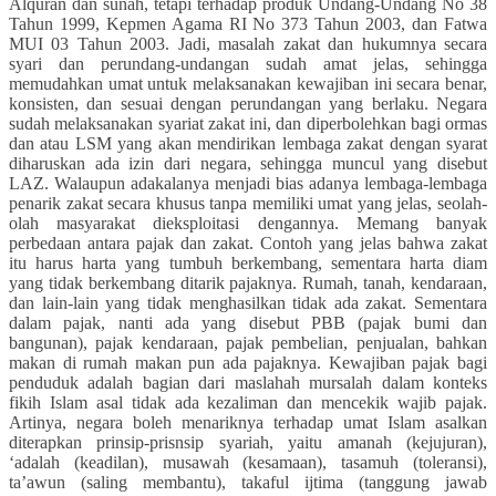
Alquran dan sunah, tetapi terhadap produk Undang-Undang No 38
Tahun 1999, Kepmen Agama RI No 373 Tahun 2003, dan Fatwa
MUI 03 Tahun 2003. Jadi, masalah zakat dan hukumnya secara
syari dan perundang-undangan sudah amat jelas, sehingga
memudahkan umat untuk melaksanakan kewajiban ini secara benar,
konsisten, dan sesuai dengan perundangan yang berlaku. Negara
sudah melaksanakan syariat zakat ini, dan diperbolehkan bagi ormas
dan atau LSM yang akan mendirikan lembaga zakat dengan syarat
diharuskan ada izin dari negara, sehingga muncul yang disebut
LAZ. Walaupun adakalanya menjadi bias adanya lembaga-lembaga
penarik zakat secara khusus tanpa memiliki umat yang jelas, seolah-
olah masyarakat dieksploitasi dengannya. Memang banyak
perbedaan antara pajak dan zakat. Contoh yang jelas bahwa zakat
itu harus harta yang tumbuh berkembang, sementara harta diam
yang tidak berkembang ditarik pajaknya. Rumah, tanah, kendaraan,
dan lain-lain yang tidak menghasilkan tidak ada zakat. Sementara
dalam pajak, nanti ada yang disebut PBB (pajak bumi dan
bangunan), pajak kendaraan, pajak pembelian, penjualan, bahkan
makan di rumah makan pun ada pajaknya. Kewajiban pajak bagi
penduduk adalah bagian dari maslahah mursalah dalam konteks
fikih Islam asal tidak ada kezaliman dan mencekik wajib pajak.
Artinya, negara boleh menariknya terhadap umat Islam asalkan
diterapkan prinsip-prisnsip syariah, yaitu amanah (kejujuran),
‘adalah (keadilan), musawah (kesamaan), tasamuh (toleransi),
ta’awun (saling membantu), takaful ijtima (tanggung jawab