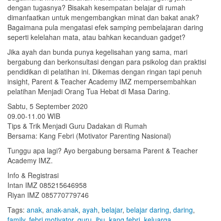
dengan tugasnya? Bisakah kesempatan belajar di rumah
dimanfaatkan untuk mengembangkan minat dan bakat anak?
Bagaimana pula mengatasi efek samping pembelajaran daring
seperti kelelahan mata, atau bahkan kecanduan gadget?
Jika ayah dan bunda punya kegelisahan yang sama, mari
bergabung dan berkonsultasi dengan para psikolog dan praktisi
pendidikan di pelatihan ini. Dikemas dengan ringan tapi penuh
insight, Parent & Teacher Academy IMZ mempersembahkan
pelatihan Menjadi Orang Tua Hebat di Masa Daring.
Sabtu, 5 September 2020
09.00-11.00 WIB
Tips & Trik Menjadi Guru Dadakan di Rumah
Bersama: Kang Febri (Motivator Parenting Nasional)
Tunggu apa lagi? Ayo bergabung bersama Parent & Teacher
Academy IMZ.
Info & Registrasi
Intan IMZ 085215646958
Riyan IMZ 085770779746
Tags:
anak
,
anak-anak
,
ayah
,
belajar
,
belajar daring
,
daring
,
family
,
febri motivator
,
guru
,
ibu
,
kang febri
,
keluarga
,