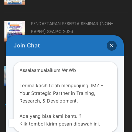
PENDAFTARAN PESERTA SEMINAR (NON-
PAPER) SEAIPC 2026
August 06, 2026
Join Chat
MENYOAL STATUS AMIL ZAKAT: MUSTAHIK
Assalaamualaikum Wr.Wb
ATAU...
August 06, 2026
Terima kasih telah mengunjungi IMZ –
Your Strategic Partner in Training,
Research, & Development.
TRAINING DAN EVENT LAINNYA
Ada yang bisa kami bantu ?
Klik tombol kirim pesan dibawah ini.