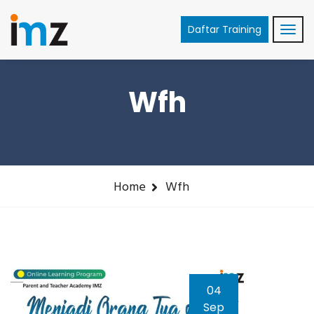
Daftar Training
Wfh
Home
Wfh
04
Sep