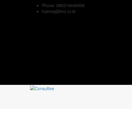
Phone: 085215646958
training@imz.or.id