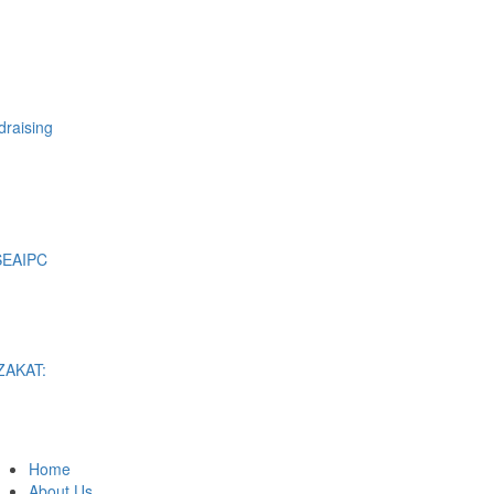
raising
SEAIPC
ZAKAT:
Home
About Us