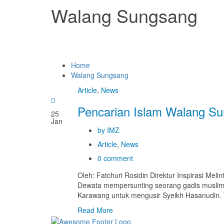
Walang Sungsang
Home
Walang Sungsang
Article
,
News
Pencarian Islam Walang S
25
Jan
by IMZ
Article
,
News
0 comment
Oleh: Fatchuri Rosidin Direktur Inspirasi Mel
Dewata mempersunting seorang gadis muslim
Karawang untuk mengusir Syeikh Hasanudin. 
Read More