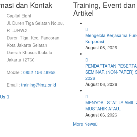
rmasi dan Kontak
Training, Event dan
Artikel
Capital Eight
Jl. Duren Tiga Selatan No.08,
RT.4/RW.2
Mengelola Kerjasama Fund
Duren Tiga, Kec. Pancoran,
Korporasi
Kota Jakarta Selatan
August 06, 2026
Daerah Khusus Ibukota
Jakarta 12760
PENDAFTARAN PESERTA
SEMINAR (NON-PAPER) 
Mobile :
0852-156-46958
2026
August 06, 2026
Email :
training@imz.or.id
 Us
MENYOAL STATUS AMIL 
MUSTAHIK ATAU...
August 06, 2026
More News