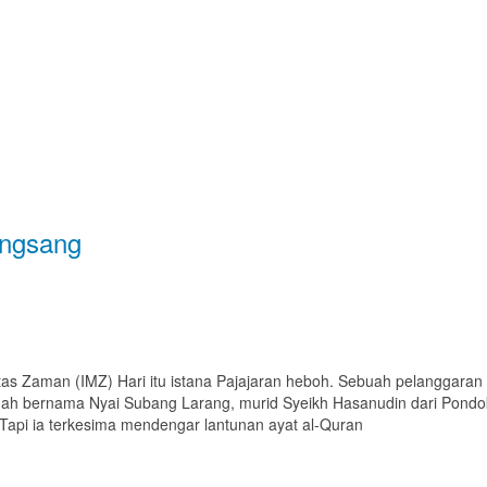
ungsang
intas Zaman (IMZ) Hari itu istana Pajajaran heboh. Sebuah pelanggaran 
ah bernama Nyai Subang Larang, murid Syeikh Hasanudin dari Pondok
Tapi ia terkesima mendengar lantunan ayat al-Quran