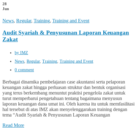
28
Jun
News
,
Regular
,
Training
,
Training and Event
Audit Syariah & Penyusunan Laporan Keuangan
Zakat
by IMZ
News
,
Regular
,
Training
,
Training and Event
0 comment
Berbagai dinamika pembelajaran case akuntansi serta pelaporan
keuangan zakat hingga perluasan struktur dan bentuk organisasi
yang terus berkembang menuntut praktisi pengelola zakat untuk
turut memperbarui pengetahuan tentang bagaimana menyusun
laporan keuangan dana umat ini. Oleh karena itu untuk memfasilitasi
hal tersebut di atas IMZ akan menyelenggarakan training dengan
tema “Audit Syariah & Penyusunan Laporan Keuangan
Read More