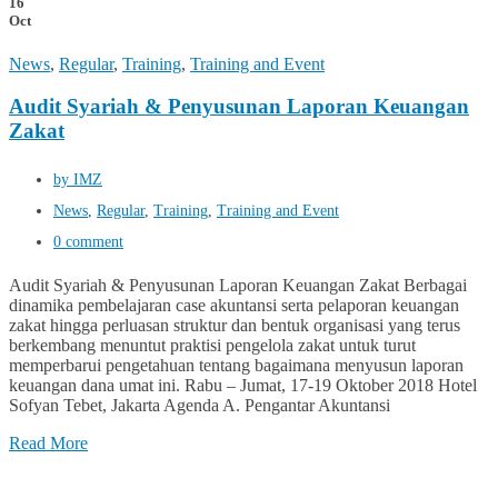
16
Oct
News
,
Regular
,
Training
,
Training and Event
Audit Syariah & Penyusunan Laporan Keuangan
Zakat
by IMZ
News
,
Regular
,
Training
,
Training and Event
0 comment
Audit Syariah & Penyusunan Laporan Keuangan Zakat Berbagai
dinamika pembelajaran case akuntansi serta pelaporan keuangan
zakat hingga perluasan struktur dan bentuk organisasi yang terus
berkembang menuntut praktisi pengelola zakat untuk turut
memperbarui pengetahuan tentang bagaimana menyusun laporan
keuangan dana umat ini. Rabu – Jumat, 17-19 Oktober 2018 Hotel
Sofyan Tebet, Jakarta Agenda A. Pengantar Akuntansi
Read More