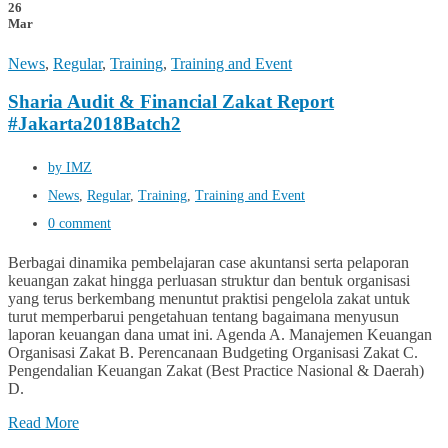
26
Mar
News
,
Regular
,
Training
,
Training and Event
Sharia Audit & Financial Zakat Report
#Jakarta2018Batch2
by IMZ
News
,
Regular
,
Training
,
Training and Event
0 comment
Berbagai dinamika pembelajaran case akuntansi serta pelaporan
keuangan zakat hingga perluasan struktur dan bentuk organisasi
yang terus berkembang menuntut praktisi pengelola zakat untuk
turut memperbarui pengetahuan tentang bagaimana menyusun
laporan keuangan dana umat ini. Agenda A. Manajemen Keuangan
Organisasi Zakat B. Perencanaan Budgeting Organisasi Zakat C.
Pengendalian Keuangan Zakat (Best Practice Nasional & Daerah)
D.
Read More