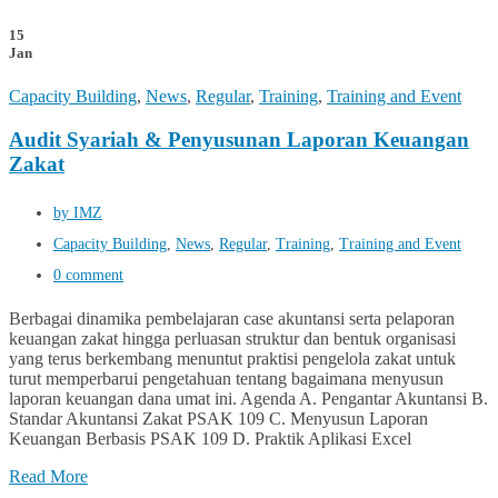
15
Jan
Capacity Building
,
News
,
Regular
,
Training
,
Training and Event
Audit Syariah & Penyusunan Laporan Keuangan
Zakat
by IMZ
Capacity Building
,
News
,
Regular
,
Training
,
Training and Event
0 comment
Berbagai dinamika pembelajaran case akuntansi serta pelaporan
keuangan zakat hingga perluasan struktur dan bentuk organisasi
yang terus berkembang menuntut praktisi pengelola zakat untuk
turut memperbarui pengetahuan tentang bagaimana menyusun
laporan keuangan dana umat ini. Agenda A. Pengantar Akuntansi B.
Standar Akuntansi Zakat PSAK 109 C. Menyusun Laporan
Keuangan Berbasis PSAK 109 D. Praktik Aplikasi Excel
Read More