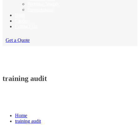
Webinar Studio
Perpustakaan
Blog
Career
Contact Us
Get a Quote
training audit
Home
training audit