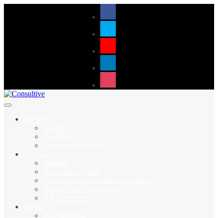
About Us
Sejarah
Visi Misi
Struktur Organisasi
Our Services
Training
Assessment Center
Community Development Academy
Research and Publication
HR Consulting
Facilities
IMZ Building