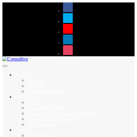
About Us
Sejarah
Visi Misi
Struktur Organisasi
Our Services
Training
Assessment Center
Community Development Academy
Research and Publication
HR Consulting
Facilities
IMZ Building