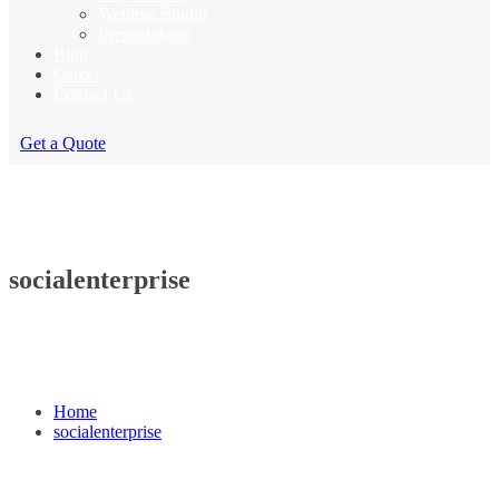
Webinar Studio
Perpustakaan
Blog
Career
Contact Us
Get a Quote
socialenterprise
Home
socialenterprise