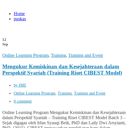
Home
puskas
12
Sep
Online Learning Program
,
Training
,
Training and Event
Mengukur Kemiskinan dan Kesejahteraan dalam
Perspektif Syariah (Training Riset CIBEST Model)
by IMZ
Online Learning Program
,
Training
,
Training and Event
0 comment
Online Learning Program Mengukur Kemiskinan dan Kesejahteraan
dalam Perspektif Syariah – Training Riset CIBEST Model Batch 3 –
Sejak digagas oleh Irfan Syauqi Beik, PhD dan Laily Dwi Arsyianti,
PhD. (2015), CIBEST menawarkan pendekatan baru dalam