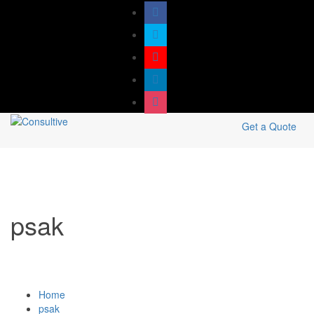
Get a Quote
psak
Home
psak