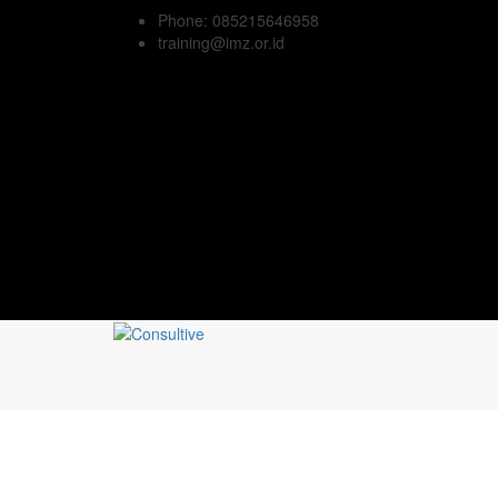
Phone: 085215646958
training@imz.or.id