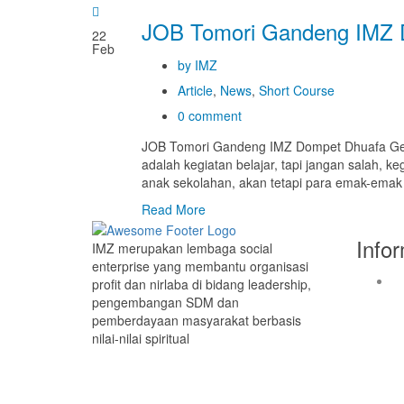
JOB Tomori Gandeng IMZ 
22
Feb
by IMZ
Article
,
News
,
Short Course
0 comment
JOB Tomori Gandeng IMZ Dompet Dhuafa Gel
adalah kegiatan belajar, tapi jangan salah, 
anak sekolahan, akan tetapi para emak-emak
Read More
Info
IMZ merupakan lembaga social
enterprise yang membantu organisasi
profit dan nirlaba di bidang leadership,
pengembangan SDM dan
pemberdayaan masyarakat berbasis
nilai-nilai spiritual