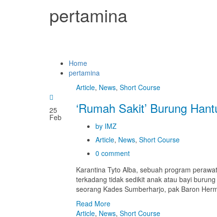
pertamina
Home
pertamina
Article
,
News
,
Short Course
‘Rumah Sakit’ Burung Hant
25
Feb
by IMZ
Article
,
News
,
Short Course
0 comment
Karantina Tyto Alba, sebuah program perawat
terkadang tidak sedikit anak atau bayi burun
seorang Kades Sumberharjo, pak Baron Herm
Read More
Article
,
News
,
Short Course