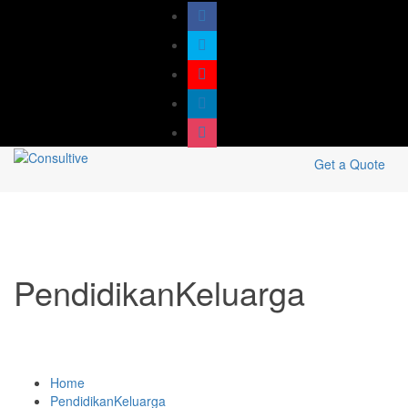
Get a Quote
PendidikanKeluarga
Home
PendidikanKeluarga