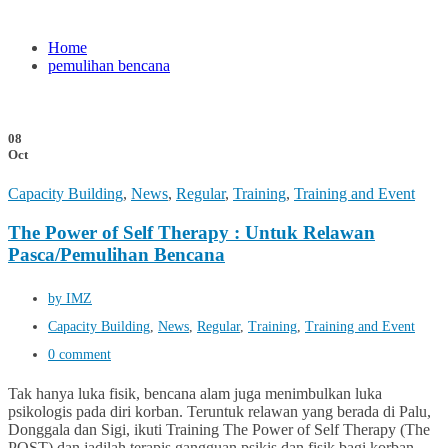
Home
pemulihan bencana
08
Oct
Capacity Building
,
News
,
Regular
,
Training
,
Training and Event
The Power of Self Therapy : Untuk Relawan
Pasca/Pemulihan Bencana
by IMZ
Capacity Building
,
News
,
Regular
,
Training
,
Training and Event
0 comment
Tak hanya luka fisik, bencana alam juga menimbulkan luka
psikologis pada diri korban. Teruntuk relawan yang berada di Palu,
Donggala dan Sigi, ikuti Training The Power of Self Therapy (The
POST) dan jadilah terapis gangguan psikis dan fisik bagi korban