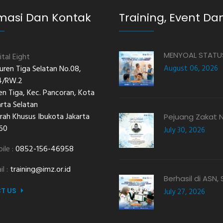
masi Dan Kontak
Training, Event Dan
MENYOAL STATUS
ital Eight
 Duren Tiga Selatan No.08,
August 06, 2026
4/RW.2
en Tiga, Kec. Pancoran, Kota
arta Selatan
rah Khusus Ibukota Jakarta
Pejuang Zakat Na
60
July 30, 2026
ile :
0852-156-46958
il :
training@imz.or.id
Berhasil di ASN
T US
July 27, 2026