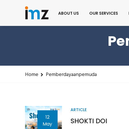
Phone: 085215646958
training@imz.or.id
ABOUT US
OUR SERVICES
Pe
Home
Pemberdayaanpemuda
ARTICLE
12
SHOKTI DOI
May