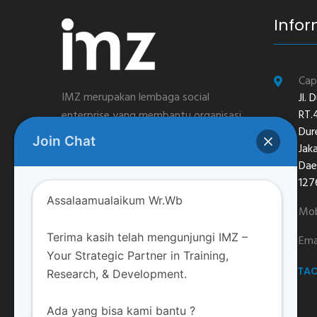
Infor
Cap
IMZ merupakan lembaga social
Jl.
RT.
enterprise yang membantu organisasi
Dur
profit dan nirlaba di bidang leadership,
Join Chat
Jak
pengembangan SDM dan
Dae
pemberdayaan masyarakat berbasis
127
nilai-nilai spiritual
Assalaamualaikum Wr.Wb
Mob
Terima kasih telah mengunjungi IMZ –
Ema
Your Strategic Partner in Training,
CONTAC
Research, & Development.
Ada yang bisa kami bantu ?