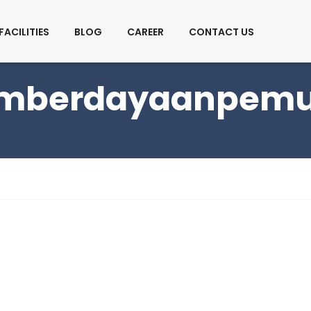
S
FACILITIES
BLOG
CAREER
CONTACT US
mberdayaanpem