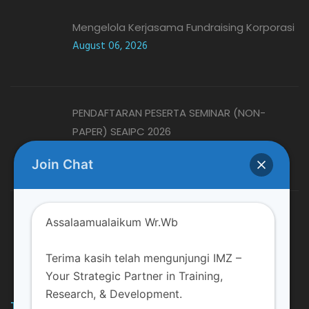
Mengelola Kerjasama Fundraising Korporasi
August 06, 2026
PENDAFTARAN PESERTA SEMINAR (NON-
PAPER) SEAIPC 2026
August 06, 2026
Join Chat
MENYOAL STATUS AMIL ZAKAT: MUSTAHIK
Assalaamualaikum Wr.Wb
ATAU...
August 06, 2026
Terima kasih telah mengunjungi IMZ –
Your Strategic Partner in Training,
Research, & Development.
TRAINING DAN EVENT LAINNYA