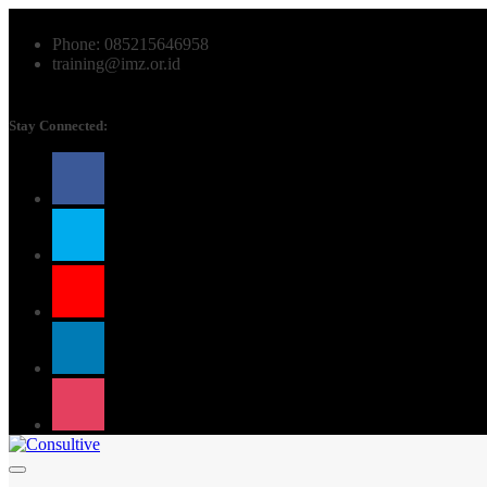
Phone: 085215646958
training@imz.or.id
Stay Connected: