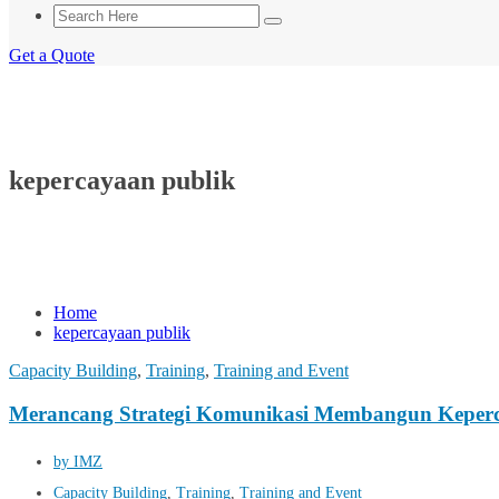
Get a Quote
kepercayaan publik
Home
kepercayaan publik
Capacity Building
,
Training
,
Training and Event
Merancang Strategi Komunikasi Membangun Keperc
by IMZ
Capacity Building
,
Training
,
Training and Event