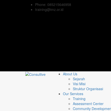
Phone: 085215646958
training@imz.or.id
About Us
Sejarah
Visi Misi
Struktur Organisasi
Our Services
Training
Assessment Center
Community Developmen