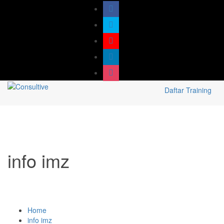
Daftar Training
info imz
Home
info imz