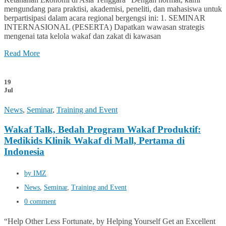
mengundang para praktisi, akademisi, peneliti, dan mahasiswa untuk
berpartisipasi dalam acara regional bergengsi ini: 1. SEMINAR
INTERNASIONAL (PESERTA) Dapatkan wawasan strategis
mengenai tata kelola wakaf dan zakat di kawasan
Read More
19
Jul
News
,
Seminar
,
Training and Event
Wakaf Talk, Bedah Program Wakaf Produktif:
Medikids Klinik Wakaf di Mall, Pertama di
Indonesia
by IMZ
News
,
Seminar
,
Training and Event
0 comment
“Help Other Less Fortunate, by Helping Yourself Get an Excellent