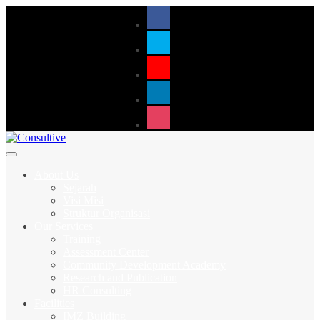
About Us
Sejarah
Visi Misi
Struktur Organisasi
Our Services
Training
Assessment Center
Community Development Academy
Research and Publication
HR Consulting
Facilities
IMZ Building