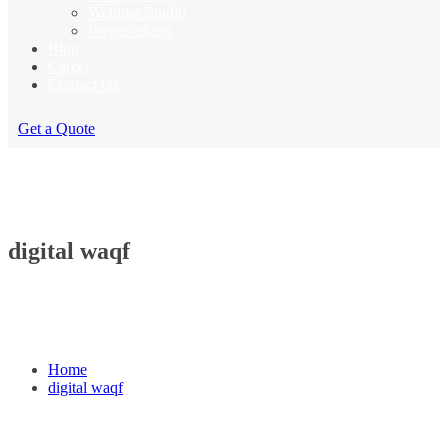
Webinar Studio
Perpustakaan
Blog
Career
Contact Us
Get a Quote
digital waqf
Home
digital waqf