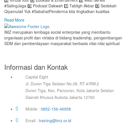
3️⃣ Virtual tour 4️⃣ Edukasi & Entertaiment 5️⃣ Web Series
#SalingJaga 6️⃣ Podcast Dakwah 7️⃣ Tabligh Akbar 8️⃣ Sedekah
Qiyamulail Yuk #SabahatPenderma kita tingkatkan kualitas
Read More
IMZ merupakan lembaga social enterprise yang membantu
organisasi profit dan nirlaba di bidang leadership, pengembangan
SDM dan pemberdayaan masyarakat berbasis nilai-nilai spiritual
Informasi dan Kontak
Capital Eight
Jl. Duren Tiga Selatan No.08, RT.4/RW.2
Duren Tiga, Kec. Pancoran, Kota Jakarta Selatan
Daerah Khusus Ibukota Jakarta 12760
Mobile :
0852-156-46958
Email :
training@imz.or.id