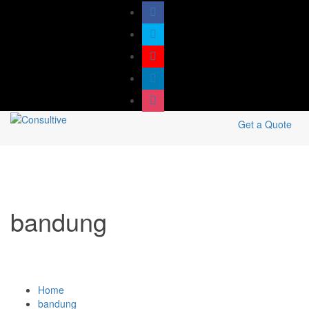
Get a Quote
bandung
Home
bandung