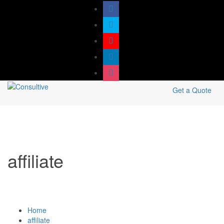
Get a Quote
affiliate
Home
affiliate