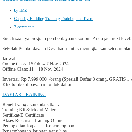
by IMZ
Capacity Building
Training
Training and Event
3 comments
Sudah saatnya program pemberdayaan ekonomi Anda jadi next level!
Sekolah Pemberdayaan Desa hadir untuk meningkatkan keterampilan 
Jadwal:
Online Class: 15 Okt – 7 Nov 2024
Offline Class: 11 – 18 Nov 2024
Investasi: Rp 7.999.000,-/orang (Spesial! Daftar 3 orang, GRATIS 1 k
Klik tombol dibawah ini untuk daftar:
DAFTAR TRAINING
Benefit yang akan didapatkan:
Training Kit & Modul Materi
Sertifikat/E-Certificate
Akses Rekaman Training Online
Peningkatan Kapasitas Kepemimpinan
Pengembangan Jaringan yang luas