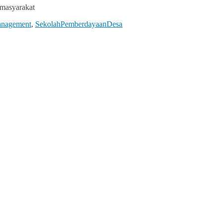
masyarakat
anagement
,
SekolahPemberdayaanDesa