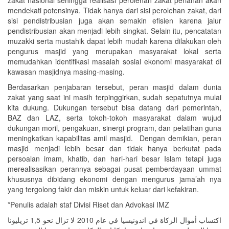
zakat nasional sehingga realisasi perolehan zakat perlahan akan
mendekati potensinya. Tidak hanya dari sisi perolehan zakat, dari
sisi pendistribusian juga akan semakin efisien karena jalur
pendistribusian akan menjadi lebih singkat. Selain itu, pencatatan
muzakki serta mustahik dapat lebih mudah karena dilakukan oleh
pengurus masjid yang merupakan masyarakat lokal serta
memudahkan identifikasi masalah sosial ekonomi masyarakat di
kawasan masjidnya masing-masing.
Berdasarkan penjabaran tersebut, peran masjid dalam dunia
zakat yang saat ini masih terpinggirkan, sudah sepatutnya mulai
kita dukung. Dukungan tersebut bisa datang dari pemerintah,
BAZ dan LAZ, serta tokoh-tokoh masyarakat dalam wujud
dukungan moril, pengakuan, sinergi program, dan pelatihan guna
meningkatkan kapabilitas amil masjid. Dengan demikian, peran
masjid menjadi lebih besar dan tidak hanya berkutat pada
persoalan imam, khatib, dan hari-hari besar Islam tetapi juga
merealisasikan perannya sebagai pusat pemberdayaan ummat
khususnya dibidang ekonomi dengan mengurus jama’ah nya
yang tergolong fakir dan miskin untuk keluar dari kefakiran.
*Penulis adalah staf Divisi Riset dan Advokasi IMZ
اكتساب أموال الزكاة في اندونيسيا في عام 2010 لا تزال نحو 1,5 تريليونا