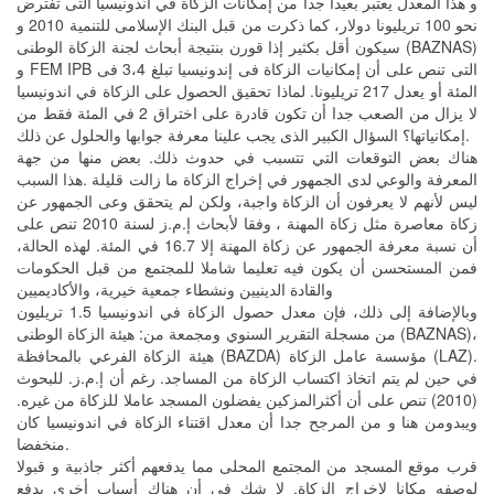
و هذا المعدل يعتبر بعيدا جدا من إمكانات الزكاة في اندونيسيا التى تفترض
نحو 100 تريليونا دولار، كما ذكرت من قبل البنك الإسلامى للتنمية 2010 و
سيكون أقل بكثير إذا قورن بنتيجة أبحاث لجنة الزكاة الوطنى (BAZNAS)
و FEM IPB التى تنص على أن إمكانيات الزكاة فى إندونيسيا تبلغ 3،4 فى
المئة أو يعدل 217 تريليونا. لماذا تحقيق الحصول على الزكاة في اندونيسيا
لا يزال من الصعب جدا أن تكون قادرة على اختراق 2 في المئة فقط من
إمكانياتها؟ السؤال الكبير الذى يجب علينا معرفة جوابها والحلول عن ذلك.
هناك بعض التوقعات التي تتسبب في حدوث ذلك. بعض منها من جهة
المعرفة والوعي لدى الجمهور في إخراج الزكاة ما زالت قليلة .هذا السبب
ليس لأنهم لا يعرفون أن الزكاة واجبة، ولكن لم يتحقق وعى الجمهور عن
زكاة معاصرة مثل زكاة المهنة ، وفقا لأبحاث إ.م.ز لسنة 2010 تنص على
أن نسبة معرفة الجمهور عن زكاة المهنة إلا 16.7 في المئة. لهذه الحالة،
فمن المستحسن أن يكون فيه تعليما شاملا للمجتمع من قبل الحكومات
والقادة الدينيين ونشطاء جمعية خيرية، والأكاديميين
وبالإضافة إلى ذلك، فإن معدل حصول الزكاة في اندونيسيا 1.5 تريليون
من مسجلة التقرير السنوي ومجمعة من: هيئة الزكاة الوطنى (BAZNAS)،
هيئة الزكاة الفرعي بالمحافظة (BAZDA) مؤسسة عامل الزكاة (LAZ).
في حين لم يتم اتخاذ اكتساب الزكاة من المساجد. رغم أن إ.م.ز. للبحوث
(2010) تنص على أن أكثرالمزكين يفضلون المسجد عاملا للزكاة من غيره.
ويبدومن هنا و من المرجح جدا أن معدل اقتناء الزكاة في اندونيسيا كان
منخفضا.
قرب موقع المسجد من المجتمع المحلى مما يدفعهم أكثر جاذبية و قبولا
لوصفه مكانا لإخراج الزكاة. لا شك في أن هناك أسباب أخرى يدفع