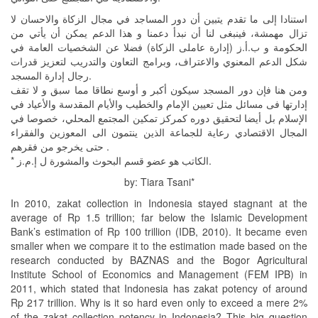
استنادا إلى ما تقدم يتبين أن دور المساجد في مجال الزكاة والاحسان لا
تزال مهمشة، فينبغى لنا أن نبدأ دعمنا و هذا الدعم يمكن أن يأتي من
الحكومة و ب.أ.ز (إدارة عاملى الزكاة) فضلا عن الشخصيات العامة في
شكل الدعم المعنوي والاعتراف، وبرامج التعاون والتدريب لتعزيز قدرات
رجال إدارة المسجد.
ومن هنا فإن دور المسجد سيكون أكبر و أوسع نطاقا مما سبق و لا تقف
إدارتها فى مسائل مثل تعيين الإمام والخطيب والأيام المقدسة والأعياد في
الإسلام بل أيضا لتحقيق دوره كمركز تمكين المجتمع المحلي، خصوصا في
المجال الاقتصادي رعاية للجماعة الذين ينتمون الى المعوزين والفقراء
حتى يخرجو من فقرهم .
* الكاتب هو عضو قسم البحوث والمشورة ل إ.م.ز.
by: Tiara Tsani*
In 2010, zakat collection in Indonesia stayed stagnant at the
average of Rp 1.5 trillion; far below the Islamic Development
Bank’s estimation of Rp 100 trillion (IDB, 2010). It became even
smaller when we compare it to the estimation made based on the
research conducted by BAZNAS and the Bogor Agricultural
Institute School of Economics and Management (FEM IPB) in
2011, which stated that Indonesia has zakat potency of around
Rp 217 trillion. Why is it so hard even only to exceed a mere 2%
of the zakat collection potency in Indonesia? This big question