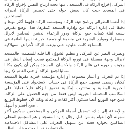
المزكى إخراج الزكاة فى المسجد , منها بحث ارتياح النفس بإخراج الزكاة
في المسجد حيث كان يعيش حوله حتى تخصص الزكاة لجيرانه
المستحقين.
إذا أنعمنا النظرالى برنامج هيئة الزكاة ومؤسسة الزكاة فإنهما أكثر تنوعا و
دقيقا فى إدارة الزكاة من وإدارة المسجد كمقرها. هذا الوضع يفترض
بسببه لقلة كميات جمع الزكاة، ودور الزعماء الدينيين المحليين لايزال
مسيطرا، وموارد البشرية فى منظمة أو جمعية خيرية نفسها القائمة فى
المساجد كانت تقليدية حتى وزعت الزكاة لأغراض استهلاكية.
وبصرف النظر عن المزكى و تنظيم الشوؤن الداخلية للمنظمة، فالمسجد
لايزال وجهة مفضلة في توزيع الزكاة للمجتمع فيجب إمعان النظر فى
وجوده و دوره فى عالم الزكاة والاحسان. المسجد يمكن أن يكون مكانا
مثاليا لجمع الزكاة أو حتى القائم لإدارتها.
إذا تم التعرف و أعتبار مجموعة أو إدارة مؤسسة خيرية مقرها المسجد
ككيان رسمي فيسهل جمع الزكاة في حساب الاستحواذ على المؤسسة
الخيرية الوطنية و ستقترب إمكانية تحقيق الزكاة قليلا فقليلا على
المكاسب المحتملة الخيرية. ليس فقط من جهة الحصول على الزكاة،
فمن جهة التوزيع أيضا ستكون أكثر كفاءة و فعالة وذلك لأن خطوط التوزيع
أصبح أقصر و أسهل.
وبالإضافة إلى ذلك، تسجيل أسماء المزكين و المستحقين سيكون أكثر
سهولة لأن القيام به من قبل رجال إدارة المسجد و هم المجتمع المحلى
الساكنين بجواره فضلا عن تسهيل التعرف على المشاكل الاجتماعية
والاقتصادية في المجتمع على التوالي.