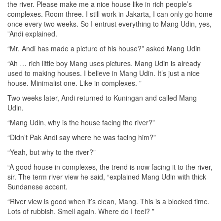
the river. Please make me a nice house like in rich people’s
complexes. Room three. I still work in Jakarta, I can only go home
once every two weeks. So I entrust everything to Mang Udin, yes,
”Andi explained.
“Mr. Andi has made a picture of his house?” asked Mang Udin
“Ah … rich little boy Mang uses pictures. Mang Udin is already
used to making houses. I believe in Mang Udin. It’s just a nice
house. Minimalist one. Like in complexes. ”
Two weeks later, Andi returned to Kuningan and called Mang
Udin.
“Mang Udin, why is the house facing the river?”
“Didn’t Pak Andi say where he was facing him?”
“Yeah, but why to the river?”
“A good house in complexes, the trend is now facing it to the river,
sir. The term river view he said, “explained Mang Udin with thick
Sundanese accent.
“River view is good when it’s clean, Mang. This is a blocked time.
Lots of rubbish. Smell again. Where do I feel? ”