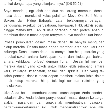
terikat dengan apa yang dikerjakannya.” (QS 52:21)
Saya mendampingi lebih dari dua ribu orang membuat desain
masa depan mereka di kelas pelatihan Move On: Seni Meraih
Sukses dan Hidup Bahagia. Latar belakangnya beragam:
pengusaha, eksekutif perusahaan, karyawan, PNS, aktivis sosial,
hingga mahasiswa. Tapi di usia berapapun dan profesi apapun,
membuat desain masa depan ternyata punya manfaat luar biasa.
Proses pembuatan desain masa depan itu banyak mengubah
hidup mereka. Desain masa depan memberi arah bagi karir dan
keluarga. Desain masa depan itu menyatukan hidup mereka yang
tersekat-sekat antara kehidupan karir dan keluarga, bahkan
antara kehidupan pribadi dengan Tuhan. Desain ini memberi
mereka dasar yang kokoh untuk hidup lebih seimbang antara
karir, keluarga, kesehatan, sosial, dan spiritual. Dan yang tak
kalah penting, desain masa depan memberi makna lebih dalam
untuk hidup mereka; hidup tak lagi sekedar rutinitas yang
melelahkan.
Jika Anda belum membuat desain masa depan Anda sendiri ,
cobalah! Jika Anda belum punya desain masa depan keluarga,
ajaklah pasangan dan anak-anak membuatnya. Jawablah
pertanyaan-pertanyaan ini untuk mendapatkannya: apa misi