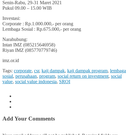
Senin-Rabu, 29-31 Maret 2021
Pukul 09.00 – 15.00 WIB
Investasi:
Corporate : Rp.1.000.000,- per orang
Lembaga Sosial : Rp.675.000,- per orang
Narahubung:
Intan IMZ (085215646958)
Riyan IMZ (085770779746)
imz.or.id
Tags:
corporate
,
csr
,
kaji dampak
,
kaji dampak program
,
lembaga
sosial
,
perusahaan
,
program
,
social return on investment
,
social
value
,
social value indonesia
,
SROI
Add Your Comments