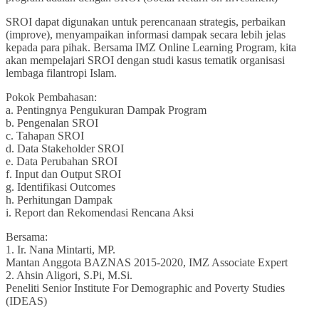
SROI dapat digunakan untuk perencanaan strategis, perbaikan
(improve), menyampaikan informasi dampak secara lebih jelas
kepada para pihak. Bersama IMZ Online Learning Program, kita
akan mempelajari SROI dengan studi kasus tematik organisasi
lembaga filantropi Islam.
Pokok Pembahasan:
a. Pentingnya Pengukuran Dampak Program
b. Pengenalan SROI
c. Tahapan SROI
d. Data Stakeholder SROI
e. Data Perubahan SROI
f. Input dan Output SROI
g. Identifikasi Outcomes
h. Perhitungan Dampak
i. Report dan Rekomendasi Rencana Aksi
Bersama:
1. Ir. Nana Mintarti, MP.
Mantan Anggota BAZNAS 2015-2020, IMZ Associate Expert
2. Ahsin Aligori, S.Pi, M.Si.
Peneliti Senior Institute For Demographic and Poverty Studies
(IDEAS)