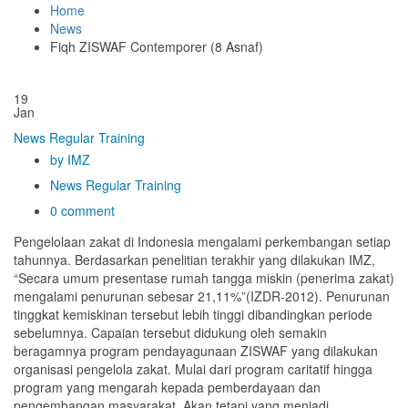
Home
News
Fiqh ZISWAF Contemporer (8 Asnaf)
19
Jan
News
Regular
Training
by IMZ
News
Regular
Training
0 comment
Pengelolaan zakat di Indonesia mengalami perkembangan setiap
tahunnya. Berdasarkan penelitian terakhir yang dilakukan IMZ,
“Secara umum presentase rumah tangga miskin (penerima zakat)
mengalami penurunan sebesar 21,11%”(IZDR-2012). Penurunan
tinggkat kemiskinan tersebut lebih tinggi dibandingkan periode
sebelumnya. Capaian tersebut didukung oleh semakin
beragamnya program pendayagunaan ZISWAF yang dilakukan
organisasi pengelola zakat. Mulai dari program caritatif hingga
program yang mengarah kepada pemberdayaan dan
pengembangan masyarakat. Akan tetapi yang menjadi