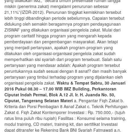
yang dilakukan IMZ, “Secara umum presentase rumah tangga
miskin (penerima zakat) mengalami penurunan sebesar
21,11%”(IZDR-2012). Penurunan tinggkat kemiskinan tersebut
lebih tinggi dibandingkan periode sebelumnya. Capaian tersebut
didukung oleh semakin beragamnya program pendayagunaan
ZISWAF yang dilakukan organisasi pengelola zakat. Mulai dari
program caritatif hingga program yang mengarah kepada
pemberdayaan dan pengembangan masyarakat. Akan tetapi
yang menjadi pertanyaan, apakah program-program yang
dilakukan oleh organisasi-organisasi pengelola zakat sudah
memperhatikan sisi syariah dari program tersebuat. Salah satu
pertanyaan yang mendasar adalah: Apakah program tersebut
peruntukannya sudah sesuai dengan 8 asnaf? dan masih banyak
pertanyaan yang timbul terhadap program yang dijalankan oleh
organisasi pengelola zakat.
Waktu & Tempat
Sabtu, 30 Januari
2016
Pukul 08.30 – 17.00 WIB
IMZ Building, Perkantoran
Ciputat Indah Permai, Blok A.12 Jl. Ir. H. Juanda No. 50,
Ciputat, Tangerang Selatan
Materi
a. Pengantar Fiqh Zakat b.
Kriteria dan Porsi Pembagian 8 Asnaf Zakat c. Teknik Perhitungan
Zakat d. Fiqh Zakat Kontemporer Investasi : Rp. 750.000,- (tujuh
ratus lima puluh ribu rupiah) Fasilitas : Konsumsi selama training,
modul training, CD materi, training kit, dan sertifikat Investasi
dapat ditransfer ke Rekening Bank BNI Syariah Fatmawati a.n.