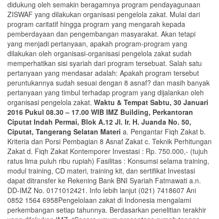
didukung oleh semakin beragamnya program pendayagunaan
ZISWAF yang dilakukan organisasi pengelola zakat. Mulai dari
program caritatif hingga program yang mengarah kepada
pemberdayaan dan pengembangan masyarakat. Akan tetapi
yang menjadi pertanyaan, apakah program-program yang
dilakukan oleh organisasi-organisasi pengelola zakat sudah
memperhatikan sisi syariah dari program tersebuat. Salah satu
pertanyaan yang mendasar adalah: Apakah program tersebut
peruntukannya sudah sesuai dengan 8 asnaf? dan masih banyak
pertanyaan yang timbul terhadap program yang dijalankan oleh
organisasi pengelola zakat.
Waktu & Tempat
Sabtu, 30 Januari
2016
Pukul 08.30 – 17.00 WIB
IMZ Building, Perkantoran
Ciputat Indah Permai, Blok A.12 Jl. Ir. H. Juanda No. 50,
Ciputat, Tangerang Selatan
Materi
a. Pengantar Fiqh Zakat b.
Kriteria dan Porsi Pembagian 8 Asnaf Zakat c. Teknik Perhitungan
Zakat d. Fiqh Zakat Kontemporer Investasi : Rp. 750.000,- (tujuh
ratus lima puluh ribu rupiah) Fasilitas : Konsumsi selama training,
modul training, CD materi, training kit, dan sertifikat Investasi
dapat ditransfer ke Rekening Bank BNI Syariah Fatmawati a.n.
DD-IMZ No. 0171012421. Info lebih lanjut (021) 7418607 Ani
0852 1564 6958
Pengelolaan zakat di Indonesia mengalami
perkembangan setiap tahunnya. Berdasarkan penelitian terakhir