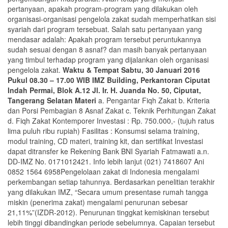
pertanyaan, apakah program-program yang dilakukan oleh
organisasi-organisasi pengelola zakat sudah memperhatikan sisi
syariah dari program tersebuat. Salah satu pertanyaan yang
mendasar adalah: Apakah program tersebut peruntukannya
sudah sesuai dengan 8 asnaf? dan masih banyak pertanyaan
yang timbul terhadap program yang dijalankan oleh organisasi
pengelola zakat.
Waktu & Tempat
Sabtu, 30 Januari 2016
Pukul 08.30 – 17.00 WIB
IMZ Building, Perkantoran Ciputat
Indah Permai, Blok A.12 Jl. Ir. H. Juanda No. 50, Ciputat,
Tangerang Selatan
Materi
a. Pengantar Fiqh Zakat b. Kriteria
dan Porsi Pembagian 8 Asnaf Zakat c. Teknik Perhitungan Zakat
d. Fiqh Zakat Kontemporer Investasi : Rp. 750.000,- (tujuh ratus
lima puluh ribu rupiah) Fasilitas : Konsumsi selama training,
modul training, CD materi, training kit, dan sertifikat Investasi
dapat ditransfer ke Rekening Bank BNI Syariah Fatmawati a.n.
DD-IMZ No. 0171012421. Info lebih lanjut (021) 7418607 Ani
0852 1564 6958
Pengelolaan zakat di Indonesia mengalami
perkembangan setiap tahunnya. Berdasarkan penelitian terakhir
yang dilakukan IMZ, “Secara umum presentase rumah tangga
miskin (penerima zakat) mengalami penurunan sebesar
21,11%”(IZDR-2012). Penurunan tinggkat kemiskinan tersebut
lebih tinggi dibandingkan periode sebelumnya. Capaian tersebut