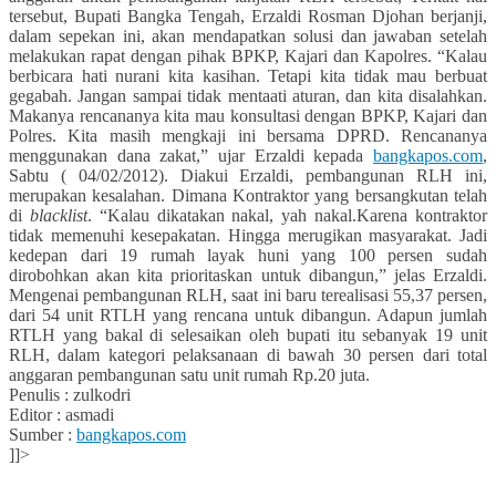
tersebut, Bupati Bangka Tengah, Erzaldi Rosman Djohan berjanji,
dalam sepekan ini, akan mendapatkan solusi dan jawaban setelah
melakukan rapat dengan pihak BPKP, Kajari dan Kapolres. “Kalau
berbicara hati nurani kita kasihan. Tetapi kita tidak mau berbuat
gegabah. Jangan sampai tidak mentaati aturan, dan kita disalahkan.
Makanya rencananya kita mau konsultasi dengan BPKP, Kajari dan
Polres. Kita masih mengkaji ini bersama DPRD. Rencananya
menggunakan dana zakat,” ujar Erzaldi kepada
bangkapos.com
,
Sabtu ( 04/02/2012). Diakui Erzaldi, pembangunan RLH ini,
merupakan kesalahan. Dimana Kontraktor yang bersangkutan telah
di
blacklist
. “Kalau dikatakan nakal, yah nakal.Karena kontraktor
tidak memenuhi kesepakatan. Hingga merugikan masyarakat. Jadi
kedepan dari 19 rumah layak huni yang 100 persen sudah
dirobohkan akan kita prioritaskan untuk dibangun,” jelas Erzaldi.
Mengenai pembangunan RLH, saat ini baru terealisasi 55,37 persen,
dari 54 unit RTLH yang rencana untuk dibangun. Adapun jumlah
RTLH yang bakal di selesaikan oleh bupati itu sebanyak 19 unit
RLH, dalam kategori pelaksanaan di bawah 30 persen dari total
anggaran pembangunan satu unit rumah Rp.20 juta.
Penulis : zulkodri
Editor : asmadi
Sumber :
bangkapos.com
]]>