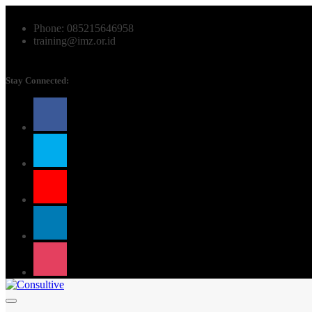
Phone: 085215646958
training@imz.or.id
Stay Connected: