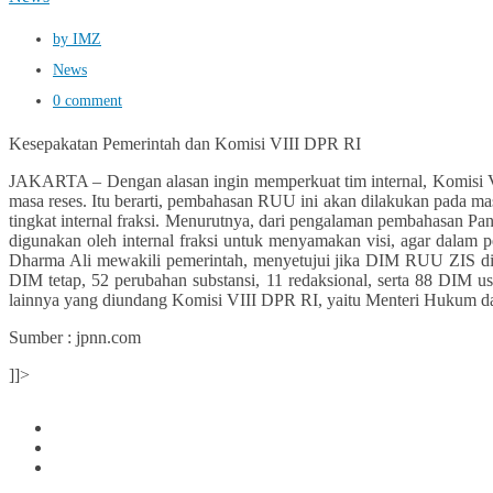
by IMZ
News
0 comment
Kesepakatan Pemerintah dan Komisi VIII DPR RI
JAKARTA – Dengan alasan ingin memperkuat tim internal, Komisi V
masa reses. Itu berarti, pembahasan RUU ini akan dilakukan pada m
tingkat internal fraksi. Menurutnya, dari pengalaman pembahasan Pan
digunakan oleh internal fraksi untuk menyamakan visi, agar dalam
Dharma Ali mewakili pemerintah, menyetujui jika DIM RUU ZIS diba
DIM tetap, 52 perubahan substansi, 11 redaksional, serta 88 DIM u
lainnya yang diundang Komisi VIII DPR RI, yaitu Menteri Hukum dan H
Sumber : jpnn.com
]]>