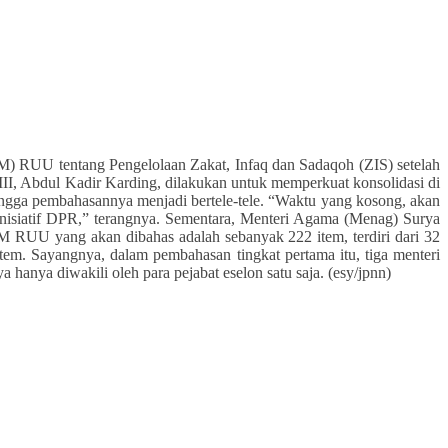
) RUU tentang Pengelolaan Zakat, Infaq dan Sadaqoh (ZIS) setelah
II, Abdul Kadir Karding, dilakukan untuk memperkuat konsolidasi di
ehingga pembahasannya menjadi bertele-tele. “Waktu yang kosong, akan
inisiatif DPR,” terangnya. Sementara, Menteri Agama (Menag) Surya
M RUU yang akan dibahas adalah sebanyak 222 item, terdiri dari 32
tem. Sayangnya, dalam pembahasan tingkat pertama itu, tiga menteri
anya diwakili oleh para pejabat eselon satu saja. (esy/jpnn)