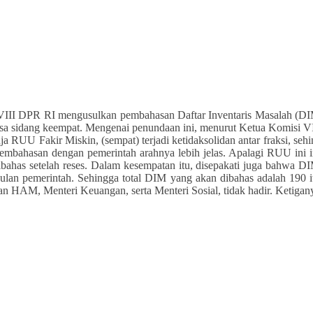
III DPR RI mengusulkan pembahasan Daftar Inventaris Masalah (DIM
asa sidang keempat. Mengenai penundaan ini, menurut Ketua Komisi VI
ja RUU Fakir Miskin, (sempat) terjadi ketidaksolidan antar fraksi, s
 pembahasan dengan pemerintah arahnya lebih jelas. Apalagi RUU ini 
has setelah reses. Dalam kesempatan itu, disepakati juga bahwa DI
sulan pemerintah. Sehingga total DIM yang akan dibahas adalah 190 i
AM, Menteri Keuangan, serta Menteri Sosial, tidak hadir. Ketiganya h