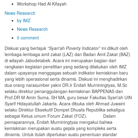
Workshop Had Al Kifayah
News
Research
by IMZ
News
Research
0 comment
Diskusi yang bertajuk
“Syari’ah Poverty Indicator”
ini diikuti oleh
lembaga-lembaga amil zakat (LAZ) dan Badan Amil Zakat (BAZ)
di wilayah Jabodetabek. Acara ini merupakan bagian dari
rangkaian kegiatan penelitian yang sedang dilakukan oleh IMZ
dalam upayanya menggagas sebuah indikator kemiskinan baru
yang lebih operasional serta dinamis. Diskusi ini menghadirkan
dua orang narasumber yakni DR.Ir Endah Murniningtyas, M.Sc
selaku direktur penanggulangan kemiskinan BAPPENAS dan
Prof.DR M Amin Suma, SH MA, guru besar Fakultas Syari’ah UIN
Syarif Hidayatullah Jakarta. Acara dibuka oleh Ahmad Juwaini
selaku Direktur Eksekutif Dompet Dhuafa Republika sekaligus
sebagai Ketua umum Forum Zakat (FOZ). Dalam
pemaparannya, Endah Murniningtyas mengakui bahwa
kemiskinan merupakan suatu gejala yang kompleks serta
dinamis. Untuk itulah diperlukan suatu penentuan standar