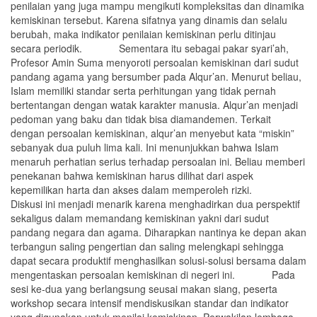
penilaian yang juga mampu mengikuti kompleksitas dan dinamika
kemiskinan tersebut. Karena sifatnya yang dinamis dan selalu
berubah, maka indikator penilaian kemiskinan perlu ditinjau
secara periodik. Sementara itu sebagai pakar syari’ah,
Profesor Amin Suma menyoroti persoalan kemiskinan dari sudut
pandang agama yang bersumber pada Alqur’an. Menurut beliau,
Islam memiliki standar serta perhitungan yang tidak pernah
bertentangan dengan watak karakter manusia. Alqur’an menjadi
pedoman yang baku dan tidak bisa diamandemen. Terkait
dengan persoalan kemiskinan, alqur’an menyebut kata “miskin”
sebanyak dua puluh lima kali. Ini menunjukkan bahwa Islam
menaruh perhatian serius terhadap persoalan ini. Beliau memberi
penekanan bahwa kemiskinan harus dilihat dari aspek
kepemilikan harta dan akses dalam memperoleh rizki.
Diskusi ini menjadi menarik karena menghadirkan dua perspektif
sekaligus dalam memandang kemiskinan yakni dari sudut
pandang negara dan agama. Diharapkan nantinya ke depan akan
terbangun saling pengertian dan saling melengkapi sehingga
dapat secara produktif menghasilkan solusi-solusi bersama dalam
mengentaskan persoalan kemiskinan di negeri ini. Pada
sesi ke-dua yang berlangsung seusai makan siang, peserta
workshop secara intensif mendiskusikan standar dan indikator