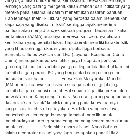
yang digunakan untuk menilai kemiskinan. Perwakilan lembaga-
lembaga yang datang mengemukakan standar dan indikator yang
mereka pakai selama ini dalam menentukan sasaran bantuan.
Tiap lembaga memiliki ukuran yang berbeda dalam menentukan
siapa saja yang disebut “miskin” sehingga layak menerima
bantuan atau menjadi subjek sebuah program. Badan amil zakat
pertamina (BAZMA) misalnya, menekankan perlunya ukuran
kemiskinan yang bersifat lokal. Tiap daerah memiliki karakteristik
yang khas sehingga ukuran yang dipakai juga berbeda.
Sementara itu perwakilan dari LKC (Layanan Kesehatan Cuma-
Cuma) menegaskan bahwa faktor gaya hidup dan perilaku
(phatologis) menjadi variabel yang penting untuk diperhatikan. Ini
terkait dengan peran LKC yang bergerak dalam penanganan
persoalan kesehatan. Perwakilan Masyarakat Mandiri
(MM) menilai bahwa kemiskinan sebagai sebuah gejala juga
terkait dengan dimensi mental. Hal senada juga dikemukan oleh
perwakilan dari Kampoeng Ternak. Ada orang-orang yang berada
dalam lapisan “kerak” kemiskinan yang pada kenyataannya
sangat susah untuk diberdayakan. Hal inilah yang misalnya
menyebabkan lembaga-lembaga tersebut memilih untuk
memberdayakan orang-orang yang memang secara mental mau
untuk maju. Pada akhir acara diskusi, Nana Sutisna
selaku moderator diskusi yang juga merupakan peneliti IMZ