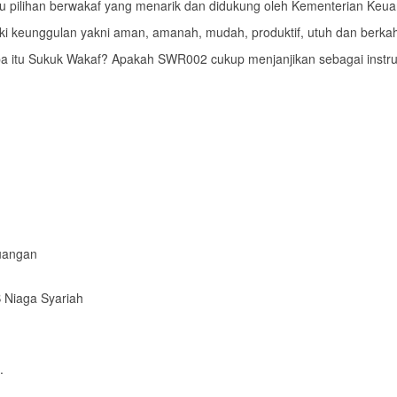
atu pilihan berwakaf yang menarik dan didukung oleh Kementerian Keu
iki keunggulan yakni aman, amanah, mudah, produktif, utuh dan berka
 apa itu Sukuk Wakaf? Apakah SWR002 cukup menjanjikan sebagai instru
uangan
 Niaga Syariah
.