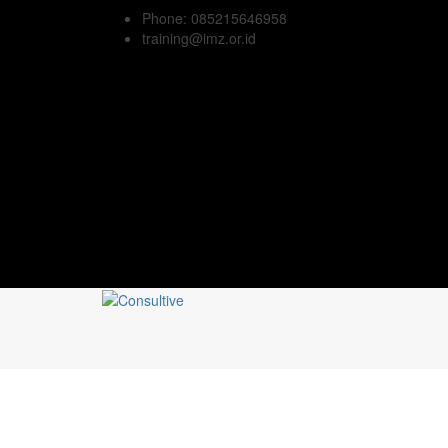
Phone: 085215646958
training@imz.or.id