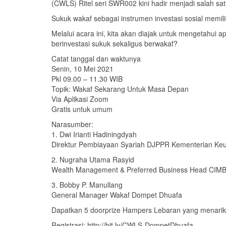
(CWLS) Ritel seri SWR002 kini hadir menjadi salah s
Sukuk wakaf sebagai instrumen investasi sosial memil
Melalui acara ini, kita akan diajak untuk mengetahui
berinvestasi sukuk sekaligus berwakaf?
Catat tanggal dan waktunya
Senin, 10 Mei 2021
Pkl 09.00 – 11.30 WIB
Topik: Wakaf Sekarang Untuk Masa Depan
Via Aplikasi Zoom
Gratis untuk umum
Narasumber:
1. Dwi Irianti Hadiningdyah
Direktur Pembiayaan Syariah DJPPR Kementerian Ke
2. Nugraha Utama Rasyid
Wealth Management & Preferred Business Head CIMB
3. Bobby P. Manullang
General Manager Wakaf Dompet Dhuafa
Dapatkan 5 doorprize Hampers Lebaran yang menarik
Registrasi: http://bit.ly/CWLS-DompetDhuafa