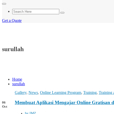
Get a Quote
surullah
Home
surullah
Gallery
,
News
,
Online Learning Program
,
Training
,
Training
Membuat Aplikasi Mengajar Online Gratisa
06
Oct
by IMZ