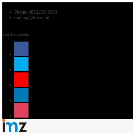
Phone: 085215646958
training@imz.or.id
Stay Connected: