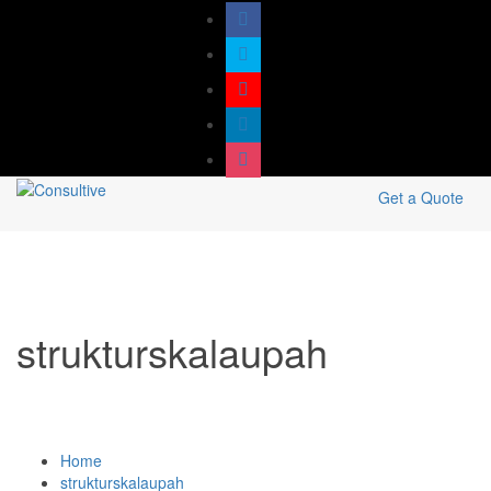
Get a Quote
strukturskalaupah
Home
strukturskalaupah