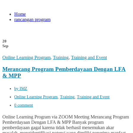
Home
rancangan program
20
Sep
Online Learning Program
,
Training
,
Training and Event
Merancang Program Pemberdayaan Dengan LFA
& MPP
by IMZ
Online Learning Program
,
Training
,
Training and Event
0 comment
Online Learning Program via ZOOM Meeting Merancang Program
Pemberdayaan Dengan LFA & MPP Banyak program
pemberdayaan gagal karena tidak berhasil menemukan akar
masalah, mengidentifikasi potensi yang dimiliki penerima manfaat,