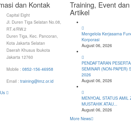
rmasi dan Kontak
Training, Event dan
Artikel
Capital Eight
Jl. Duren Tiga Selatan No.08,
RT.4/RW.2
Mengelola Kerjasama Fund
Duren Tiga, Kec. Pancoran,
Korporasi
Kota Jakarta Selatan
August 06, 2026
Daerah Khusus Ibukota
Jakarta 12760
PENDAFTARAN PESERTA
SEMINAR (NON-PAPER) 
Mobile :
0852-156-46958
2026
August 06, 2026
Email :
training@imz.or.id
 Us
MENYOAL STATUS AMIL 
MUSTAHIK ATAU...
August 06, 2026
More News