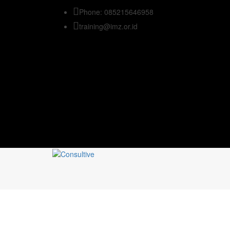
Phone: 085215646958
training@imz.or.id