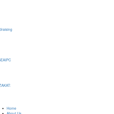
raising
SEAIPC
ZAKAT:
Home
About Us