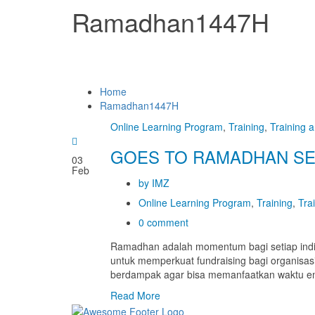
Ramadhan1447H
Home
Ramadhan1447H
Online Learning Program
,
Training
,
Training 
GOES TO RAMADHAN SER
03
Feb
by IMZ
Online Learning Program
,
Training
,
Tra
0 comment
Ramadhan adalah momentum bagi setiap indiv
untuk memperkuat fundraising bagi organisasi
berdampak agar bisa memanfaatkan waktu e
Read More