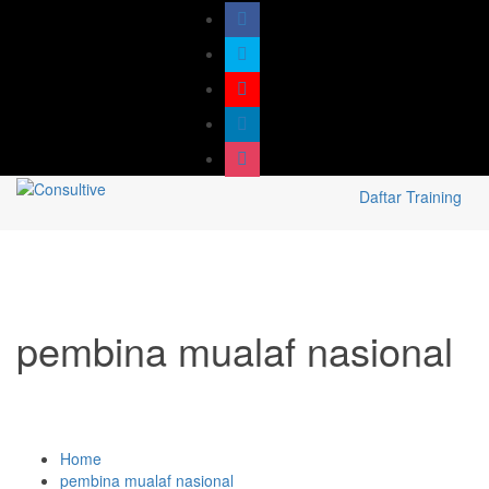
Daftar Training
pembina mualaf nasional
Home
pembina mualaf nasional